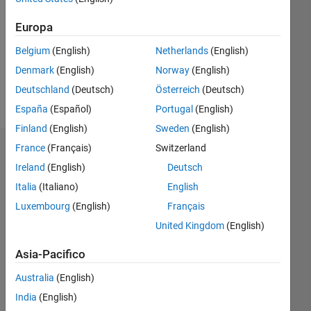
Followers:
0
Europa
Following:
Belgium
(English)
Netherlands
(English)
0
Denmark
(English)
Norway
(English)
Deutschland
(Deutsch)
Österreich
(Deutsch)
Follow
España
(Español)
Portugal
(English)
Finland
(English)
Sweden
(English)
France
(Français)
Switzerland
Dashboard
Ireland
(English)
Deutsch
Statistica
Italia
(Italiano)
English
Luxembourg
(English)
Français
M…
United Kingdom
(English)
-2
-1
3
2
Asia-Pacifico
Australia
(English)
CONTRIBUTI
India
(English)
L
1