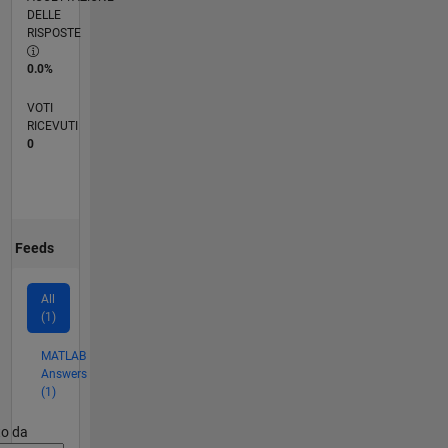
DELLE
RISPOSTE
0.0%
VOTI
RICEVUTI
0
Feeds
All
(1)
MATLAB
Answers
(1)
er2
to da