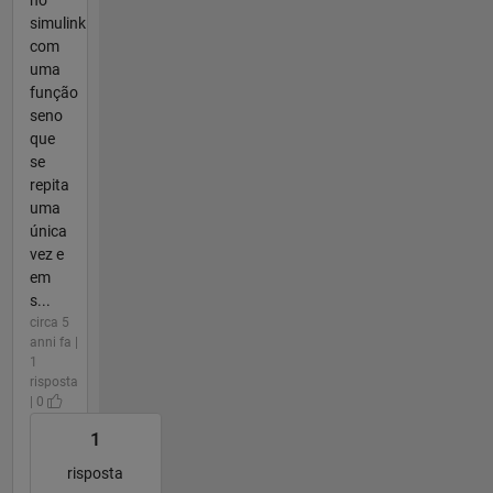
simulink
com
uma
função
seno
que
se
repita
uma
única
vez e
em
s...
circa 5
anni fa |
1
risposta
| 0
1
risposta