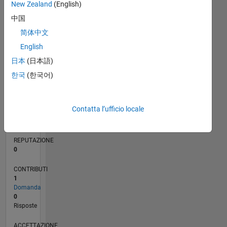
New Zealand
(English)
中国
简体中文
0
English
06/21
01/22
08/22
03/23
10/23
05/24
12/24
07/25
02/26
02/22
10/22
06/23
02/24
10/24
06/25
03/22
12/22
09/23
06/24
03/25
12/25
L
CRONOLOGIA
日本
(日本語)
한국
(한국어)
RANK
101.318
Contatta l’ufficio locale
of
302.025
REPUTAZIONE
0
CONTRIBUTI
1
Domanda
0
Risposte
ACCETTAZIONE