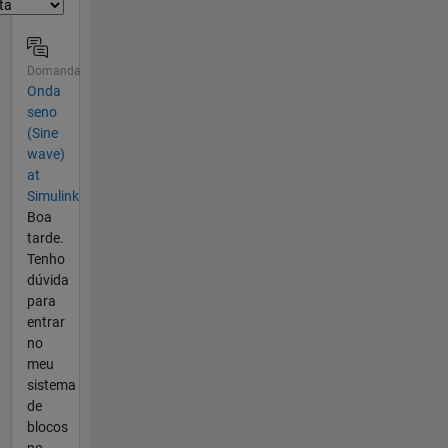
Domanda
Onda
seno
(Sine
wave)
at
Simulink
Boa
tarde.
Tenho
dúvida
para
entrar
no
meu
sistema
de
blocos
no