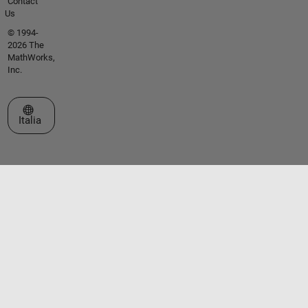
Contact
Us
© 1994-
2026 The
MathWorks,
Inc.
Seleziona un sito web
Italia