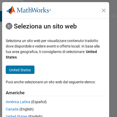
Vai al contenuto
Community
Profile
ATLAB Answers
File Exchange
Cody
AI Chat Playground
Dis
Seleziona un sito web
Seleziona un sito web per visualizzare contenuto tradotto
dove disponibile e vedere eventi e offerte locali. In base alla
Thiago
tua area geografica, ti consigliamo di selezionare:
United
States
.
Cauzzo
United States
cauzzo
Last
Puoi anche selezionare un sito web dal seguente elenco:
seen:
Americhe
circa 5
anni fa
América Latina
(Español)
|
Attivo
Canada
(English)
dal 2021
United States
(English)