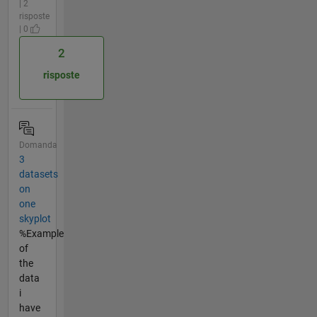
| 2
risposte
| 0
2
risposte
Domanda
3
datasets
on
one
skyplot
%Example
of
the
data
i
have