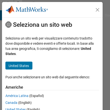
Vai al contenuto
Community
Profile
ATLAB Answers
File Exchange
Cody
AI Chat Playground
Dis
Seleziona un sito web
Seleziona un sito web per visualizzare contenuto tradotto
dove disponibile e vedere eventi e offerte locali. In base alla
osasunmwen
tua area geografica, ti consigliamo di selezionare:
United
States
.
efosa
United States
Last
seen:
Puoi anche selezionare un sito web dal seguente elenco:
circa 3
anni fa
Americhe
|
Attivo
dal 2023
América Latina
(Español)
Canada
(English)
Followers:
0
United States
(English)