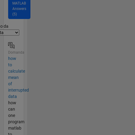
MATLAB
Answers
(5)
er2
to da
Domanda
how
to
calculate
mean
of
interrupted
data
how
can
one
program
matlab
to