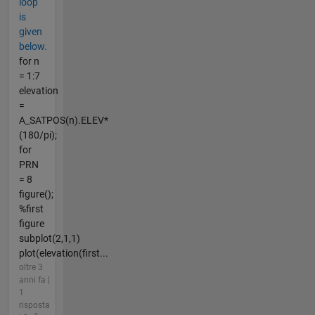
loop
is
given
below.
for n
= 1:7
elevation
=
A_SATPOS(n).ELEV*
(180/pi);
for
PRN
= 8
figure();
%first
figure
subplot(2,1,1)
plot(elevation(first...
oltre 3
anni fa |
1
risposta