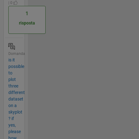
| 0
1
risposta
Domanda
is it
possible
to
plot
three
different
dataset
on a
skyplot
? if
yes,
please
how