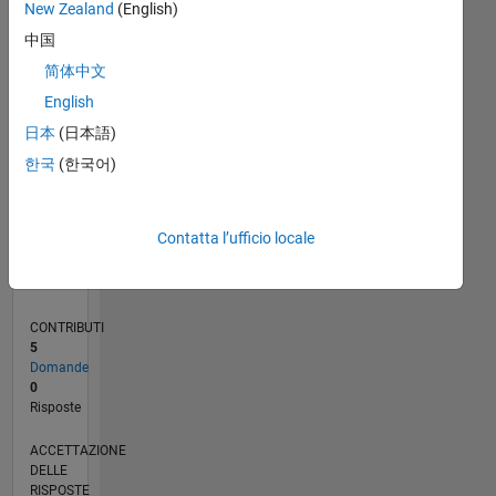
New Zealand
(English)
中国
0
01/23
06/23
11/23
04/24
09/24
02/25
07/25
12/25
05/26
07/23
01/24
07/24
01/25
01/26
07/26
L
简体中文
CRONOLOGIA
English
日本
(日本語)
RANK
한국
(한국어)
180.761
of
302.025
Contatta l’ufficio locale
REPUTAZIONE
0
CONTRIBUTI
5
Domande
0
Risposte
ACCETTAZIONE
DELLE
RISPOSTE