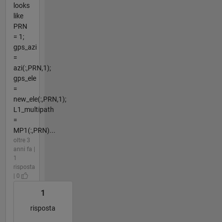
looks
like
PRN
= 1;
gps_azi
=
azi(:,PRN,1);
gps_ele
=
new_ele(:,PRN,1);
L1_multipath
=
MP1(:,PRN)...
oltre 3
anni fa |
1
risposta
| 0
1
risposta