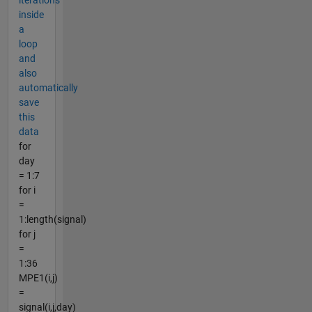
inside
a
loop
and
also
automatically
save
this
data
for
day
= 1:7
for i
=
1:length(signal)
for j
=
1:36
MPE1(i,j)
=
signal(i,j,day)