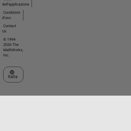
dell'applicazione
Condizioni
d'uso
Contact
Us
© 1994-
2026 The
MathWorks,
Inc.
Seleziona un sito web
Italia