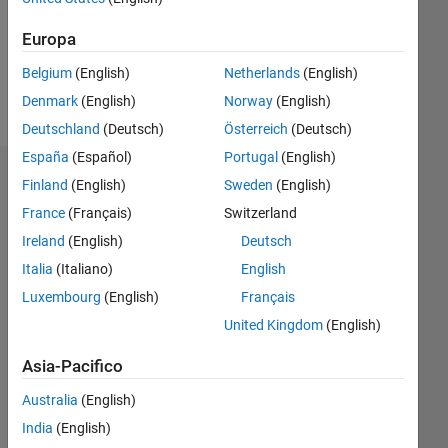
Following:
0
Europa
Belgium
(English)
Netherlands
(English)
Follow
Denmark
(English)
Norway
(English)
Deutschland
(Deutsch)
Österreich
(Deutsch)
España
(Español)
Portugal
(English)
Dashboard
Finland
(English)
Sweden
(English)
France
(Français)
Switzerland
Statistica
Ireland
(English)
Deutsch
M…
Italia
(Italiano)
English
Luxembourg
(English)
Français
-2
-1
5
4
United Kingdom
(English)
3
Asia-Pacifico
CONTRIBUTI
L
2
Australia
(English)
India
(English)
1