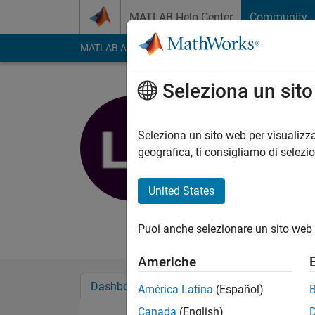
Vai al contenuto
MATLAB Help Center
Community
MATLAB Answers
File Exchange
Cody
AI Cha
Seleziona un sit
Leia
Seleziona un sito web per visualizza
MathWorks
geografica, ti consigliamo di selezi
Last seen: 18 giorni 
Followers:
2
Followi
United States
Follow
Messag
Puoi anche selezionare un sito web 
Americhe
Dashboard
Badge
Sponsorizzazioni
América Latina
(Español)
Canada
(English)