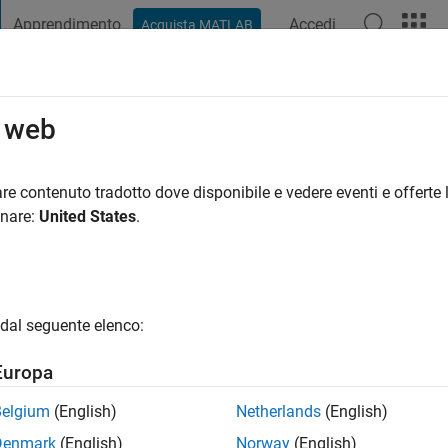
Apprendimento
Accedi
Acquista MATLAB
t Playground
Discussioni
Concorsi
Blog
Pubblica
Altro
o web
re contenuto tradotto dove disponibile e vedere eventi e offerte l
onare:
United States
.
fa
|
Attivo dal 2025
ng:
0
gio
dal seguente elenco:
Europa
Belgium
(English)
Netherlands
(English)
Denmark
(English)
Norway
(English)