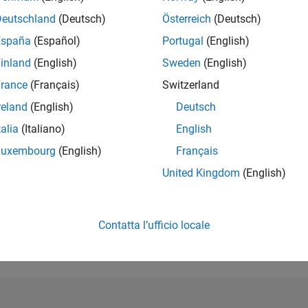
Deutschland
(Deutsch)
Österreich
(Deutsch)
RANK
9.041
España
(Español)
Portugal
(English)
of 302.028
inland
(English)
Sweden
(English)
REPUTAZIONE
rance
(Français)
Switzerland
4
reland
(English)
Deutsch
CONTRIBUTI
talia
(Italiano)
English
0
Domande
1
Risposta
Luxembourg
(English)
Français
United Kingdom
(English)
ACCETTAZION
DELLE RISPOS
0.00%
5
01/26
L
02/26
03/26
04/26
05/26
06/26
07/26
08/26
CRONOLOGIA
Contatta l’ufficio locale
VOTI RICEVUTI
2