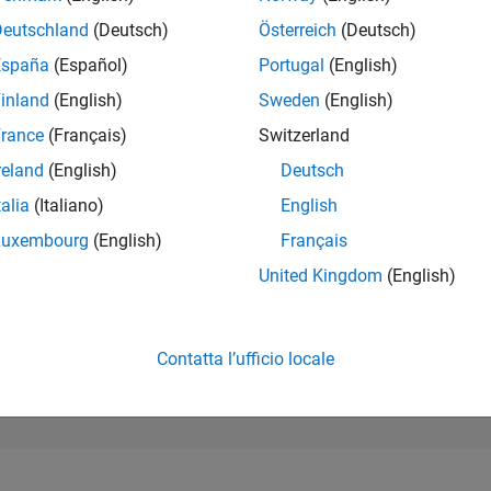
175.069
of 302.025
Deutschland
(Deutsch)
Österreich
(Deutsch)
España
(Español)
Portugal
(English)
REPUTAZIONE
0
inland
(English)
Sweden
(English)
rance
(Français)
Switzerland
CONTRIBUTI
1
Domanda
reland
(English)
Deutsch
0
Risposte
talia
(Italiano)
English
ACCETTAZION
Luxembourg
(English)
Français
DELLE RISPOS
100.0%
5/24
09/24
L
01/25
05/25
09/25
01/26
05/26
United Kingdom
(English)
CRONOLOGIA
VOTI RICEVUTI
0
Contatta l’ufficio locale