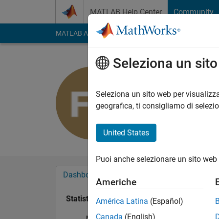
Vai al contenuto
MATLAB Help Center
Community
MATLAB Answers
File Exchange
Cody
AI Cha
Seleziona un sit
Fabio Tacc
Last seen: quasi 4 an
Seleziona un sito web per visualizza
Followers:
0
Followi
geografica, ti consigliamo di selezi
Follow
United States
Puoi anche selezionare un sito web 
Dashboard
Badge
Sponsorizzazioni
Americhe
Statistica
América Latina
(Español)
Canada
(English)
MATLAB Answers