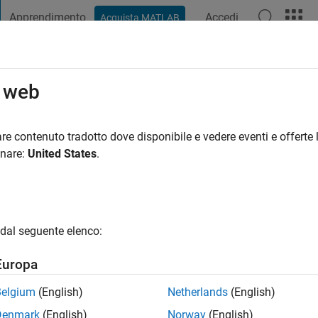
Apprendimento
Accedi
Acquista MATLAB
t Playground
Discussioni
Concorsi
Blog
Pubblica
Altro
o web
aliti
ni fa
|
Attivo dal 2022
re contenuto tradotto dove disponibile e vedere eventi e offerte l
ng:
0
onare:
United States
.
dal seguente elenco:
Europa
Belgium
(English)
Netherlands
(English)
RANK
Denmark
(English)
Norway
(English)