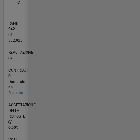
The
CRONOLOGIA
Mathworks.
RANK
942
of
302.023
REPUTAZIONE
82
CONTRIBUTI
0
Domande
40
Risposte
ACCETTAZIONE
DELLE
RISPOSTE
0.00%
VOTI