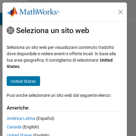
Vai al contenuto
Community
Profile
ATLAB Answers
File Exchange
Cody
AI Chat Playground
Dis
Seleziona un sito web
Seleziona un sito web per visualizzare contenuto tradotto
dove disponibile e vedere eventi e offerte locali. In base alla
Tushar
tua area geografica, ti consigliamo di selezionare:
United
States
.
Behera
United States
MathWorks
Puoi anche selezionare un sito web dal seguente elenco:
Last
Americhe
seen: 2
giorni
América Latina
(Español)
fa
Canada
(English)
|
Attivo
United States
(English)