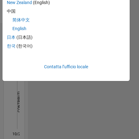
Spoken
New Zealand
(English)
for
Languages:
improving
中国
English,
the
Hindi
简体中文
functionality
English
of
Dashboard
MATLAB.
日本
(日本語)
Disclaimer:
한국
(한국어)
Statistica
All the
answers
M…
posted
Contatta l’ufficio locale
by me
are my
-10
12
14
35
-4
-2
-5
2
4
6
8
30
own
25
and in
20
CONTRIBUTI
no
shape
10
15
or form
10
should
5
be
associated
0
with
10/22
03/23
08/23
01/24
06/24
11/24
04/25
09/25
02/26
07/26
04/23
10/23
04/24
10/24
10/25
04/26
05/23
12/23
07/24
02/25
L