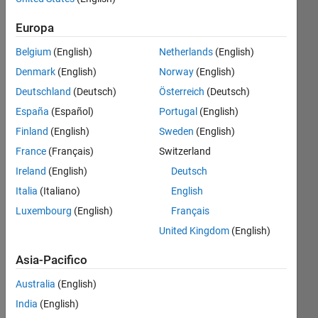
dal 2022
Europa
Followers:
0
Belgium
(English)
Netherlands
(English)
Following:
Denmark
(English)
Norway
(English)
0
Deutschland
(Deutsch)
Österreich
(Deutsch)
España
(Español)
Portugal
(English)
Follow
Finland
(English)
Sweden
(English)
Messaggio
France
(Français)
Switzerland
I am an
Ireland
(English)
Deutsch
Engineer
at
Italia
(Italiano)
English
Mathworks.
Luxembourg
(English)
Français
My
Mostra
United Kingdom
(English)
major
altro
responsibility
Programming
Asia-Pacifico
includes
Languages:
developing
Australia
(English)
C++, C,
new
MATLAB
India
(English)
features