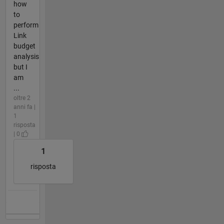
how
to
perform
Link
budget
analysis
but I
am
...
oltre 2
anni fa |
1
risposta
| 0
1
risposta