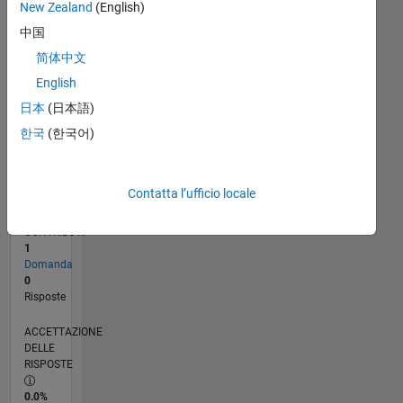
New Zealand
(English)
05/24
08/24
11/24
02/25
05/25
08/25
11/25
02/26
05/26
08/26
09/24
01/25
09/25
01/26
L
中国
CRONOLOGIA
简体中文
English
RANK
日本
(日本語)
199.252
of
한국
(한국어)
302.028
REPUTAZIONE
Contatta l’ufficio locale
0
CONTRIBUTI
1
Domanda
0
Risposte
ACCETTAZIONE
DELLE
RISPOSTE
0.0%