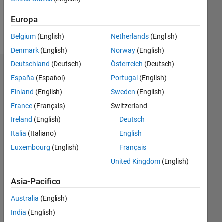
Europa
Follow
Belgium
(English)
Netherlands
(English)
Denmark
(English)
Norway
(English)
Deutschland
(Deutsch)
Österreich
(Deutsch)
Dashboard
España
(Español)
Portugal
(English)
Finland
(English)
Sweden
(English)
Statistica
France
(Français)
Switzerland
M…
Ireland
(English)
Deutsch
Italia
(Italiano)
English
-2
-1
3
2
Luxembourg
(English)
Français
United Kingdom
(English)
CONTRIBUTI
L
1
Asia-Pacifico
Australia
(English)
India
(English)
0