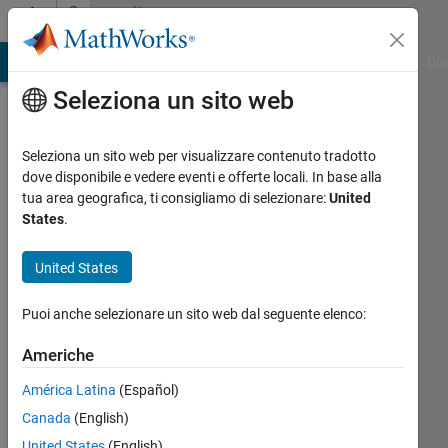
Vai al contenuto
Community
Profile
ATLAB Answers
File Exchange
Cody
AI Chat Playground
Dis
Seleziona un sito web
Seleziona un sito web per visualizzare contenuto tradotto
dove disponibile e vedere eventi e offerte locali. In base alla
Ahtasham
tua area geografica, ti consigliamo di selezionare:
United
States
.
Last
seen:
United States
circa 2
anni fa
Puoi anche selezionare un sito web dal seguente elenco:
|
Attivo
dal 2024
Americhe
Followers:
América Latina
(Español)
0
Canada
(English)
Following:
United States
(English)
0