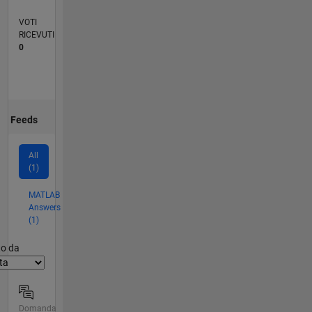
VOTI
RICEVUTI
0
Feeds
All
(1)
MATLAB
Answers
(1)
er2
to da
Domanda