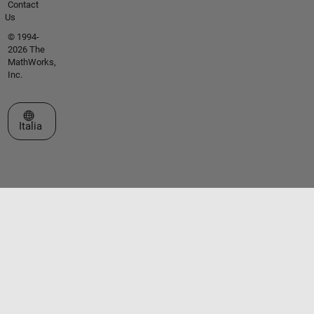
Contact
Us
© 1994-
2026 The
MathWorks,
Inc.
Seleziona un sito web
Italia