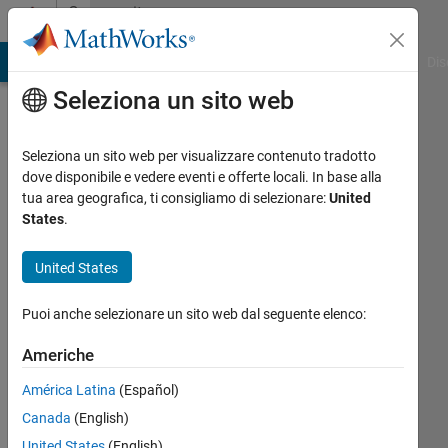
Vai al contenuto
Community
Profile
ATLAB Answers
File Exchange
Cody
AI Chat Playground
Dis
Seleziona un sito web
Seleziona un sito web per visualizzare contenuto tradotto
dove disponibile e vedere eventi e offerte locali. In base alla
Ahtasham
tua area geografica, ti consigliamo di selezionare:
United
States
.
Last
seen:
United States
circa 2
anni fa
Puoi anche selezionare un sito web dal seguente elenco:
|
Attivo
dal 2024
Americhe
Followers:
América Latina
(Español)
0
Canada
(English)
Following:
United States
(English)
0