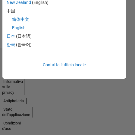
New Zealand
(English)
Badges
中国
Earned
简体中文
Guarda
English
tutto
Badge
日本
(日本語)
한국
(한국어)
Centro di
fiducia
Contatta l’ufficio locale
Marchi
Informativa
sulla
privacy
Antipirateria
Stato
dell'applicazione
Condizioni
d'uso