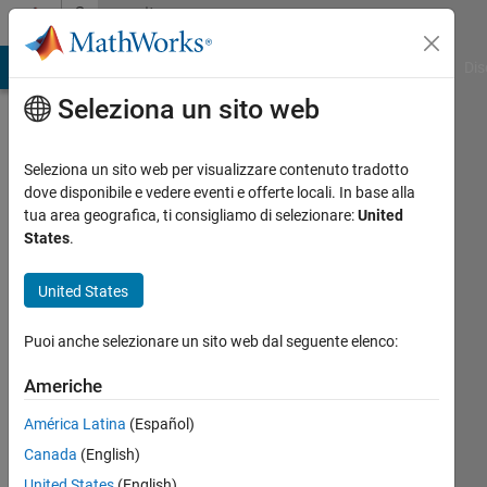
Vai al contenuto
Community
Profile
ATLAB Answers
File Exchange
Cody
AI Chat Playground
Dis
Seleziona un sito web
Seleziona un sito web per visualizzare contenuto tradotto
dove disponibile e vedere eventi e offerte locali. In base alla
Jonathan
tua area geografica, ti consigliamo di selezionare:
United
States
.
Frutschy
United States
Last
seen: 4
Puoi anche selezionare un sito web dal seguente elenco:
mesi fa
|
Attivo
Americhe
dal 2023
América Latina
(Español)
Followers:
Canada
(English)
0
Following:
United States
(English)