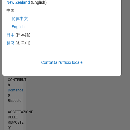
New Zealand
(English)
0
11/23
03/24
07/24
11/24
03/25
07/25
11/25
03/26
07/26
04/24
09/24
02/25
12/25
05/26
L
中国
CRONOLOGIA
简体中文
English
日本
(日本語)
RANK
193.486
한국
(한국어)
of
302.031
Contatta l’ufficio locale
REPUTAZIONE
0
CONTRIBUTI
8
Domande
0
Risposte
ACCETTAZIONE
DELLE
RISPOSTE