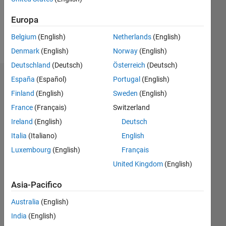
0
Europa
Belgium
(English)
Netherlands
(English)
Follow
Denmark
(English)
Norway
(English)
Deutschland
(Deutsch)
Österreich
(Deutsch)
España
(Español)
Portugal
(English)
Dashboard
Finland
(English)
Sweden
(English)
Statistica
France
(Français)
Switzerland
Ireland
(English)
Deutsch
M…
Italia
(Italiano)
English
-2
-1
6
5
Luxembourg
(English)
Français
United Kingdom
(English)
4
CONTRIBUTI
3
Asia-Pacifico
L
2
Australia
(English)
India
(English)
1