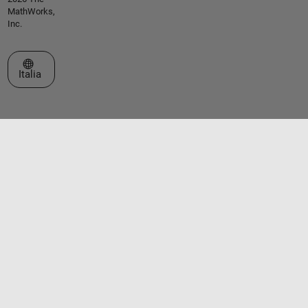
MathWorks,
Inc.
Seleziona un sito web
Italia