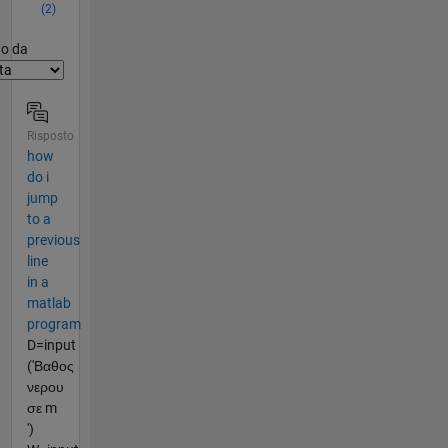
(2)
er2
to da
Risposto
how
do i
jump
to a
previous
line
in a
matlab
program
D=input
('Βαθος
νερου
σε m
')