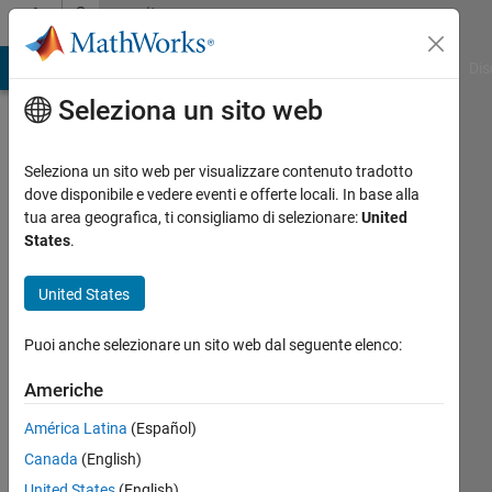
Vai al contenuto
Community
Profile
ATLAB Answers
File Exchange
Cody
AI Chat Playground
Dis
Seleziona un sito web
Seleziona un sito web per visualizzare contenuto tradotto
dove disponibile e vedere eventi e offerte locali. In base alla
Iosif
tua area geografica, ti consigliamo di selezionare:
United
States
.
Last
seen:
United States
oltre 3
anni fa
Puoi anche selezionare un sito web dal seguente elenco:
|
Attivo
dal 2022
Americhe
Followers:
América Latina
(Español)
0
Canada
(English)
Following:
United States
(English)
0