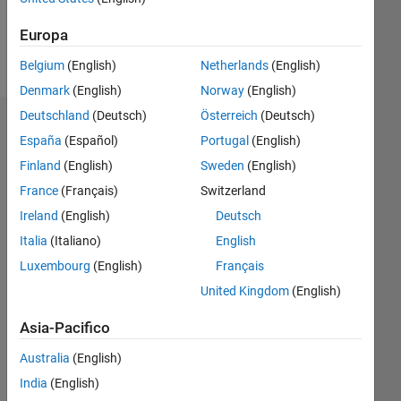
Europa
Follow
Belgium
(English)
Netherlands
(English)
Denmark
(English)
Norway
(English)
Deutschland
(Deutsch)
Österreich
(Deutsch)
Dashboard
España
(Español)
Portugal
(English)
Finland
(English)
Sweden
(English)
Statistica
France
(Français)
Switzerland
M…
Ireland
(English)
Deutsch
Italia
(Italiano)
English
-2
-1
4
3
Luxembourg
(English)
Français
United Kingdom
(English)
2
CONTRIBUTI
L
Asia-Pacifico
1
Australia
(English)
India
(English)
0