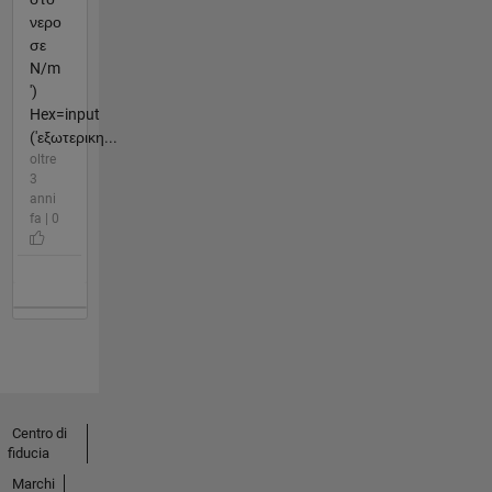
νερο
σε
N/m
')
Hex=input
('εξωτερικη...
oltre
3
anni
fa | 0
Centro di
fiducia
Marchi