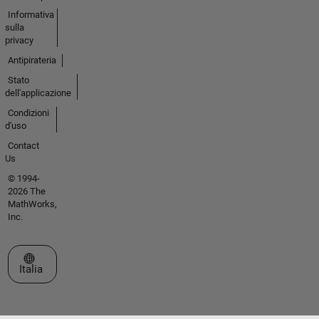
Informativa
sulla
privacy
Antipirateria
Stato
dell'applicazione
Condizioni
d'uso
Contact
Us
© 1994-
2026 The
MathWorks,
Inc.
Seleziona un sito web
Italia