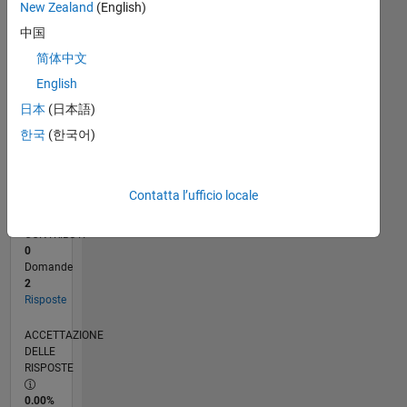
New Zealand
(English)
11/22
04/23
09/23
02/24
07/24
12/24
05/25
10/25
03/26
08/26
05/23
11/23
05/24
11/24
11/25
05/26
06/23
01/24
08/24
03/25
L
中国
CRONOLOGIA
简体中文
English
RANK
日本
(日本語)
177.718
of
한국
(한국어)
302.031
REPUTAZIONE
Contatta l’ufficio locale
0
CONTRIBUTI
0
Domande
2
Risposte
ACCETTAZIONE
DELLE
RISPOSTE
0.00%