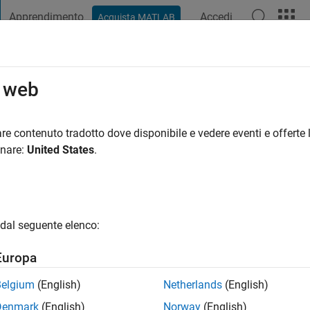
Apprendimento
Accedi
Acquista MATLAB
t Playground
Discussioni
Concorsi
Blog
Pubblica
Altro
o web
|
Attivo dal 2013
re contenuto tradotto dove disponibile e vedere eventi e offerte l
ng:
0
onare:
United States
.
gio
ist.
dal seguente elenco:
Europa
Belgium
(English)
Netherlands
(English)
Denmark
(English)
Norway
(English)