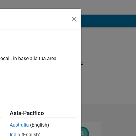
Programming
Languages:
Python, R, MATLAB
ocali. In base alla tua area
Spoken Languages:
English
Asia-Pacifico
Australia
(English)
India
(English)