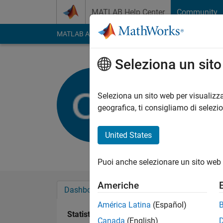
Vai al contenuto
MATLAB Help Center
Community
MATLAB Answers
File Exchange
Cody
AI Cha
Seleziona un sit
Ive J
Last seen: 9 mesi fa
Seleziona un sito web per visualizza
Followers:
0
Followi
geografica, ti consigliamo di selezi
Follow
Messag
United States
Computational biolog
Puoi anche selezionare un sito web 
Americhe
Dashboard
Badge
Sponsorizzazioni
América Latina
(Español)
Statistica
Canada
(English)