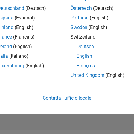
RANK
Deutschland
(Deutsch)
Österreich
(Deutsch)
182
of 302.025
España
(Español)
Portugal
(English)
REPUTAZIONE
inland
(English)
Sweden
(English)
640
rance
(Français)
Switzerland
CONTRIBUTI
reland
(English)
Deutsch
18
Domande
201
Risposte
talia
(Italiano)
English
Luxembourg
(English)
Français
ACCETTAZION
DELLE RISPOS
United Kingdom
(English)
72.22%
07/19
L
07/20
07/21
07/22
07/23
07/24
07/25
07/26
CRONOLOGIA
VOTI RICEVUTI
66
Contatta l’ufficio locale