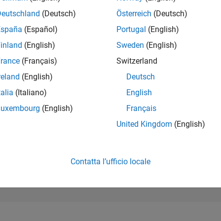
105.532
of 302.028
Deutschland
(Deutsch)
Österreich
(Deutsch)
España
(Español)
Portugal
(English)
REPUTAZIONE
0
inland
(English)
Sweden
(English)
rance
(Français)
Switzerland
CONTRIBUTI
1
Domanda
reland
(English)
Deutsch
0
Risposte
talia
(Italiano)
English
ACCETTAZION
Luxembourg
(English)
Français
DELLE RISPOS
100.0%
09/21
L
05/22
01/23
09/23
05/24
01/25
09/25
05/26
United Kingdom
(English)
CRONOLOGIA
VOTI RICEVUTI
0
Contatta l’ufficio locale