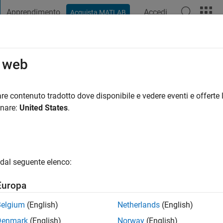
Apprendimento
Accedi
Acquista MATLAB
t Playground
Discussioni
Concorsi
Blog
Pubblica
Altro
o web
lén
re contenuto tradotto dove disponibile e vedere eventi e offerte l
ng:
0
onare:
United States
.
gio
dal seguente elenco:
Europa
Belgium
(English)
Netherlands
(English)
RANK
Denmark
(English)
Norway
(English)