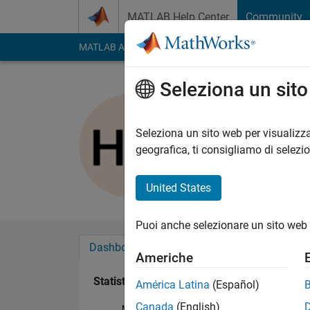
Vai al contenuto
MATLAB Help Center
Community
MATLAB Answers
File Exchange
Cody
AI Cha
Seleziona un sit
Herje Wåh
Attivo dal 2017
Seleziona un sito web per visualizza
Followers:
0
Followi
geografica, ti consigliamo di selezi
Follow
Messag
United States
Puoi anche selezionare un sito web 
Dashboard
Badge
Sponsorizzazioni
Americhe
Statistica
América Latina
(Español)
Canada
(English)
MATLAB Answers