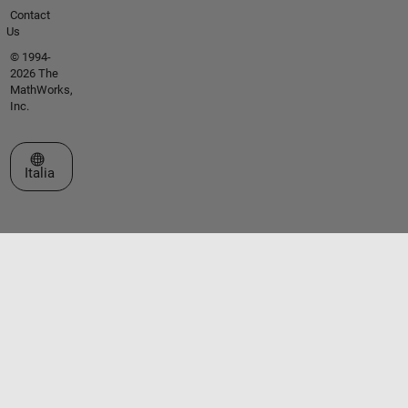
Contact
Us
© 1994-
2026 The
MathWorks,
Inc.
Seleziona un sito web
Italia