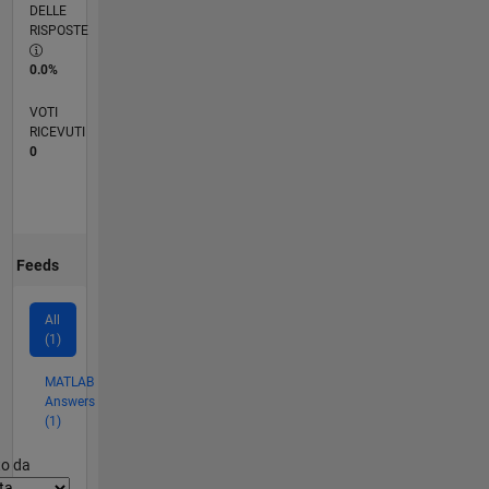
DELLE
RISPOSTE
0.0%
VOTI
RICEVUTI
0
Feeds
All
(1)
MATLAB
Answers
(1)
er2
to da