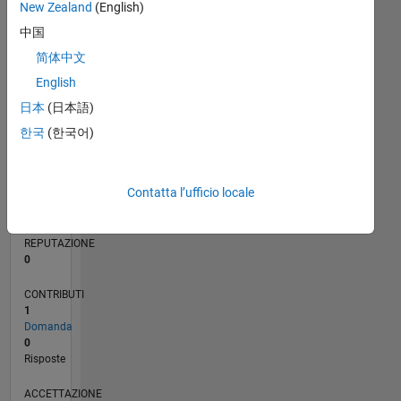
New Zealand
(English)
中国
简体中文
0
02/17
02/18
02/19
02/20
02/21
02/22
02/23
02/24
02/25
02/26
04/18
06/19
08/20
10/21
12/22
04/25
06/26
06/18
10/19
06/22
10/23
L
English
CRONOLOGIA
日本
(日本語)
한국
(한국어)
RANK
243.776
Contatta l’ufficio locale
of
302.028
REPUTAZIONE
0
CONTRIBUTI
1
Domanda
0
Risposte
ACCETTAZIONE