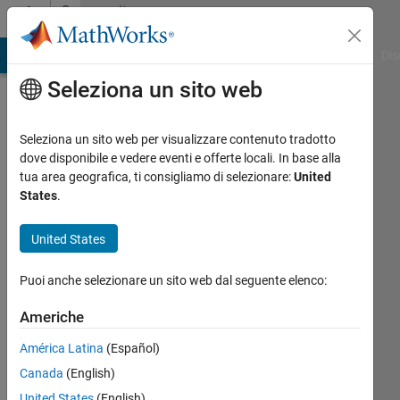
Vai al contenuto
Community
Profile
ATLAB Answers
File Exchange
Cody
AI Chat Playground
Dis
Seleziona un sito web
Seleziona un sito web per visualizzare contenuto tradotto
dove disponibile e vedere eventi e offerte locali. In base alla
Aniruddha
tua area geografica, ti consigliamo di selezionare:
United
States
.
GE
Healthcare
United States
Clinical
Systems
Puoi anche selezionare un sito web dal seguente elenco:
Attivo
Americhe
dal 2017
América Latina
(Español)
Followers:
Canada
(English)
0
United States
(English)