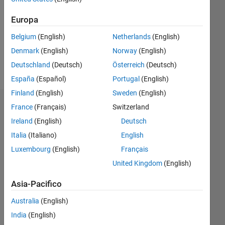
Following:
0
Europa
Belgium
(English)
Netherlands
(English)
Follow
Denmark
(English)
Norway
(English)
Messaggio
Deutschland
(Deutsch)
Österreich
(Deutsch)
España
(Español)
Portugal
(English)
Finland
(English)
Sweden
(English)
Dashboard
France
(Français)
Switzerland
Ireland
(English)
Deutsch
Statistica
Italia
(Italiano)
English
Luxembourg
M…
(English)
Français
United Kingdom
(English)
-2
-1
3
2
Asia-Pacifico
Australia
(English)
CONTRIBUTI
India
(English)
L
1