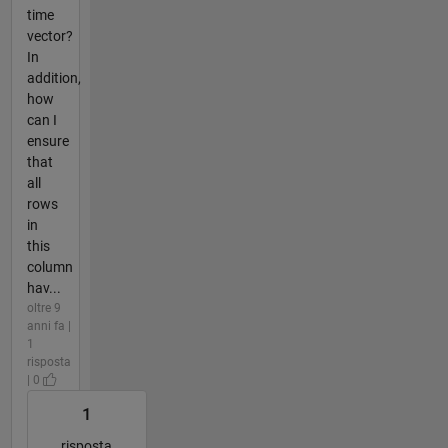
time
vector?
In
addition,
how
can I
ensure
that
all
rows
in
this
column
hav...
oltre 9
anni fa |
1
risposta
| 0
1
risposta