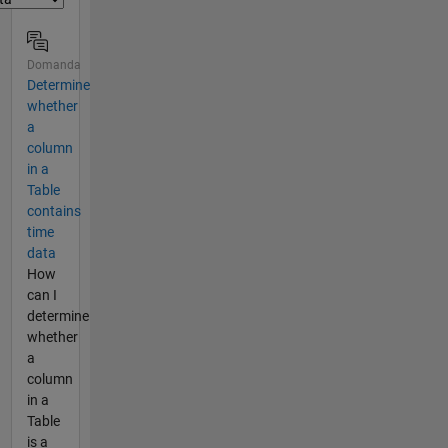
Domanda
Determine
whether
a
column
in a
Table
contains
time
data
How
can I
determine
whether
a
column
in a
Table
is a