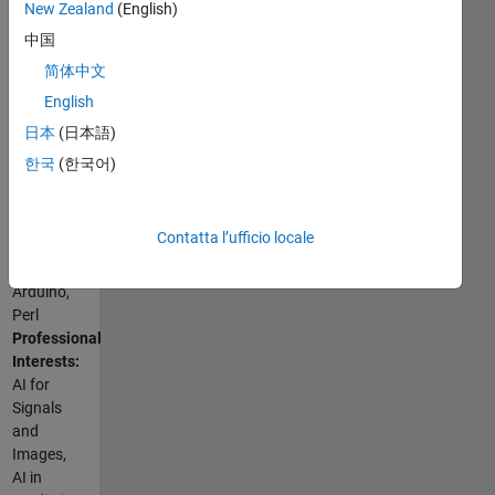
New Zealand
(English)
中国
简体中文
Programming
English
Languages:
Python,
日本
(日本語)
C,
한국
(한국어)
Javascript,
MATLAB,
Ruby,
Contatta l’ufficio locale
HTML,
CSS,
Arduino,
Perl
Professional
Interests:
AI for
Signals
and
Images,
AI in