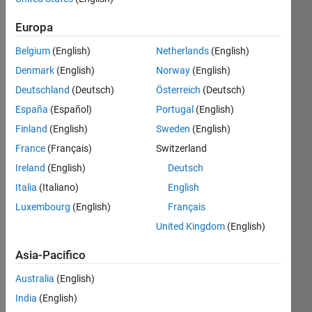
dal 2011
Europa
Followers:
Belgium
(English)
Netherlands
(English)
16
Following:
Denmark
(English)
Norway
(English)
4
Deutschland
(Deutsch)
Österreich
(Deutsch)
España
(Español)
Portugal
(English)
Follow
Finland
(English)
Sweden
(English)
France
(Français)
Switzerland
Messaggio
Community
Ireland
(English)
Deutsch
manager,
Italia
(Italiano)
English
open
Luxembourg
(English)
Français
source
program
United Kingdom
(English)
Mostra
manager,
altro
maker,
Asia-Pacifico
and
Australia
(English)
coffee
drinker.
India
(English)