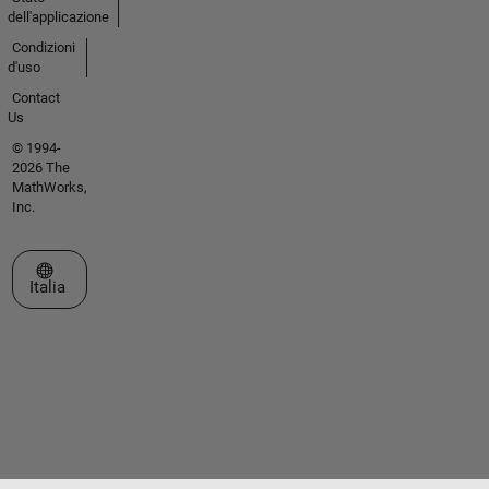
dell'applicazione
Condizioni
d'uso
Contact
Us
© 1994-
2026 The
MathWorks,
Inc.
Seleziona un sito web
Italia