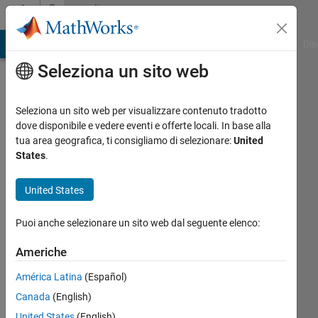
Vai al contenuto
Community
Profile
ATLAB Answers
File Exchange
Cody
AI Chat Playground
Dis
Seleziona un sito web
Seleziona un sito web per visualizzare contenuto tradotto
dove disponibile e vedere eventi e offerte locali. In base alla
Hans
tua area geografica, ti consigliamo di selezionare:
United
States
.
Scharler
United States
Puoi anche selezionare un sito web dal seguente elenco:
MathWorks
Americhe
Last
América Latina
(Español)
seen:
Canada
(English)
Today
|
Attivo
United States
(English)