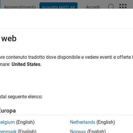
Apprendimento
Accedi
Acquista MATLAB
t Playground
Discussioni
Concorsi
Blog
Pubblica
Altro
o web
D. Joge
e Pune University
re contenuto tradotto dove disponibile e vedere eventi e offerte l
onare:
United States
.
i fa
|
Attivo dal 2020
ng:
0
gio
dal seguente elenco:
Europa
Belgium
(English)
Netherlands
(English)
Denmark
(English)
Norway
(English)