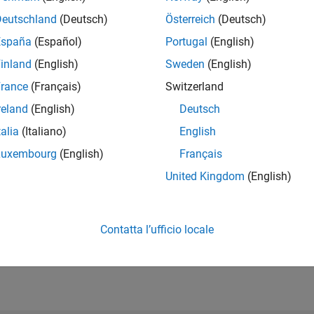
Deutschland
(Deutsch)
Österreich
(Deutsch)
España
(Español)
Portugal
(English)
RANK
inland
(English)
Sweden
(English)
2.369
of 178.268
rance
(Français)
Switzerland
reland
(English)
Deutsch
CONTRIBUTI
1
Problema
talia
(Italiano)
English
91
Soluzioni
Luxembourg
(English)
Français
PUNTEGGIO
United Kingdom
(English)
1.353
NUMERO DI B
11
Contatta l’ufficio locale
/23
08/23
L
02/24
08/24
02/25
08/25
02/26
08/26
CRONOLOGIA