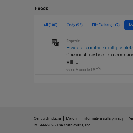
Feeds
All (100)
Cody (92)
File Exchange (7)
MA
Risposto
How do I combine multiple plot
One must use hold on command aft
will ...
quasi 6 anni fa | 0
Centro di fiducia
Marchi
Informativa sulla privacy
An
© 1994-2026 The MathWorks, Inc.