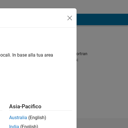
Programming
Languages:
Python, MATLAB, Fortran
ocali. In base alla tua area
Spoken Languages:
English
Asia-Pacifico
Australia
(English)
India
(English)