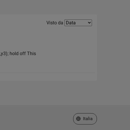
Filter2
Visto da
y3); hold off This
Seleziona un sito web
Italia