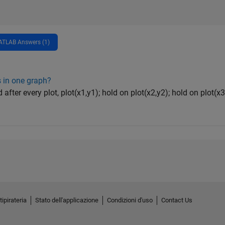
TLAB Answers (1)
s in one graph?
er every plot, plot(x1,y1); hold on plot(x2,y2); hold on plot(x3,
tipirateria
Stato dell'applicazione
Condizioni d'uso
Contact Us