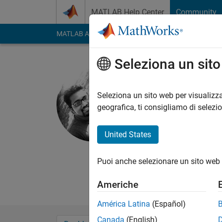
Vai al contenuto
MATLAB Help Center
Community
MATLAB Answers
File Exchange
Cody
AI Cha
Seleziona un sit
Sankirna 
Savitribai Phul
Seleziona un sito web per visualizza
geografica, ti consigliamo di selezi
Last seen: oltre 2 ann
Followers:
0
Followi
United States
Follow
Messag
Puoi anche selezionare un sito web 
Americhe
América Latina
(Español)
Canada
(English)