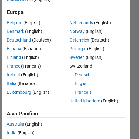
0
Europa
Follow
Belgium
(English)
Netherlands
(English)
Denmark
(English)
Norway
(English)
Deutschland
(Deutsch)
Österreich
(Deutsch)
Dashboard
España
(Español)
Portugal
(English)
Finland
(English)
Sweden
(English)
Feeds
France
(Français)
Switzerland
Ireland
(English)
Deutsch
Italia
(Italiano)
English
Luxembourg
(English)
Français
United Kingdom
(English)
Asia-Pacifico
Australia
(English)
India
(English)