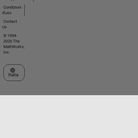
Condizioni
d'uso
Contact
Us
© 1994-
2026 The
MathWorks,
Inc.
Seleziona un sito web
Italia