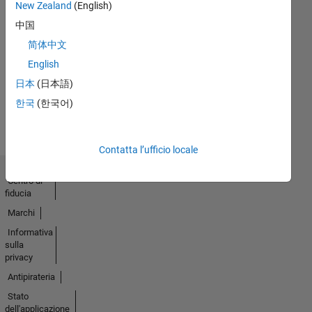
New Zealand
(English)
中国
Nessuna
简体中文
attività
English
日本
(日本語)
한국
(한국어)
Contatta l’ufficio locale
Centro di
fiducia
Marchi
Informativa
sulla
privacy
Antipirateria
Stato
dell'applicazione