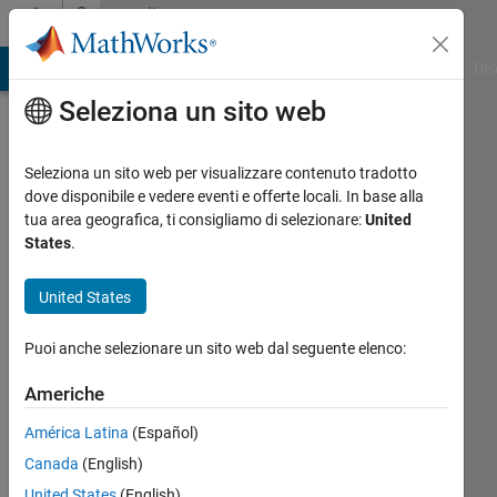
Vai al contenuto
Community
Profile
ATLAB Answers
File Exchange
Cody
AI Chat Playground
Dis
Seleziona un sito web
Seleziona un sito web per visualizzare contenuto tradotto
dove disponibile e vedere eventi e offerte locali. In base alla
tua area geografica, ti consigliamo di selezionare:
United
States
.
United States
Kyle
Puoi anche selezionare un sito web dal seguente elenco:
O'Donnell
Americhe
América Latina
(Español)
Followers:
Canada
(English)
0
Following:
United States
(English)