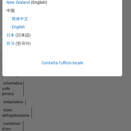
No
New Zealand
(English)
中国
Badges
简体中文
Earned
Guarda
English
tutto
日本
(日本語)
Badge
한국
(한국어)
Centro di
Contatta l’ufficio locale
fiducia
Marchi
Informativa
sulla
privacy
Antipirateria
Stato
dell'applicazione
Condizioni
d'uso