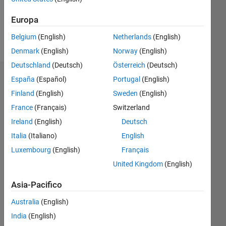
0
Europa
Follow
Belgium
(English)
Netherlands
(English)
Denmark
(English)
Norway
(English)
Deutschland
(Deutsch)
Österreich
(Deutsch)
Badge
España
(Español)
Portugal
(English)
Finland
(English)
Sweden
(English)
France
(Français)
Switzerland
Ireland
(English)
Deutsch
Italia
(Italiano)
English
Luxembourg
(English)
Français
United Kingdom
(English)
Asia-Pacifico
Australia
(English)
India
(English)