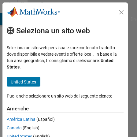
Vai al contenuto
Community
Profile
ATLAB Answers
File Exchange
Cody
AI Chat Playground
Dis
Seleziona un sito web
Seleziona un sito web per visualizzare contenuto tradotto
dove disponibile e vedere eventi e offerte locali. In base alla
tua area geografica, ti consigliamo di selezionare:
United
States
.
United States
Kyle
Puoi anche selezionare un sito web dal seguente elenco:
O'Donnell
Americhe
América Latina
(Español)
Followers:
Canada
(English)
0
Following:
United States
(English)