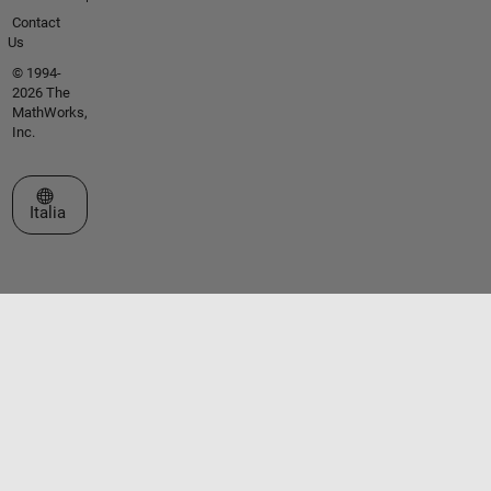
Contact
Us
© 1994-
2026 The
MathWorks,
Inc.
Seleziona un sito web
Italia