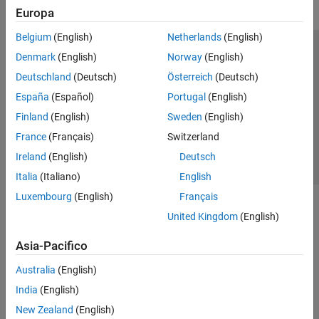
Europa
Belgium
(English)
Netherlands
(English)
Centro di fiducia
Marchi
Informativa sulla privacy
Denmark
(English)
Norway
(English)
Antipirateria
Stato dell'applicazione
Contatti
Deutschland
(Deutsch)
Österreich
(Deutsch)
© 1994-2026 The MathWorks, Inc.
España
(Español)
Portugal
(English)
Finland
(English)
Sweden
(English)
Seleziona u
Italia
France
(Français)
Switzerland
Ireland
(English)
Deutsch
Italia
(Italiano)
English
Luxembourg
(English)
Français
United Kingdom
(English)
Asia-Pacifico
Australia
(English)
India
(English)
New Zealand
(English)