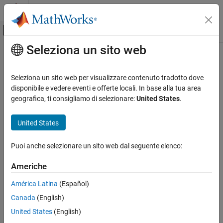
Vai al contenuto
MATLAB Help Center
Attiva/disattiva menu di navigazione off
Seleziona un sito web
Contenuto principale
Risorsa
Source
Seleziona un sito web per visualizzare contenuto tradotto dove
disponibile e vedere eventi e offerte locali. In base alla tua area
Stato
geografica, ti consigliamo di selezionare:
United States
.
United States
Puoi anche selezionare un sito web dal seguente elenco:
Americhe
América Latina
(Español)
Canada
(English)
United States
(English)