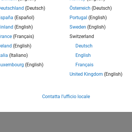
Deutschland
(Deutsch)
Österreich
(Deutsch)
España
(Español)
Portugal
(English)
inland
(English)
Sweden
(English)
rance
(Français)
Switzerland
reland
(English)
Deutsch
talia
(Italiano)
English
Luxembourg
(English)
Français
United Kingdom
(English)
Contatta l’ufficio locale