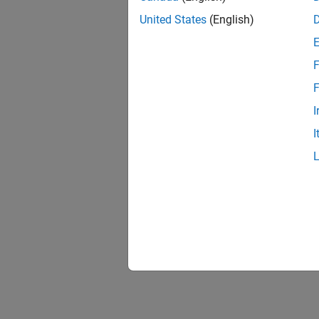
United States
(English)
F
F
I
I