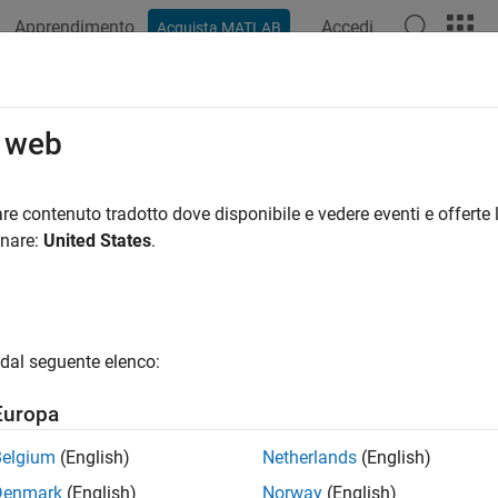
Apprendimento
Accedi
Acquista MATLAB
o web
re contenuto tradotto dove disponibile e vedere eventi e offerte l
onare:
United States
.
dal seguente elenco:
Europa
Belgium
(English)
Netherlands
(English)
Denmark
(English)
Norway
(English)