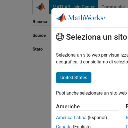
Vai al contenuto
MATLAB Help Center
Community
Risorsa
Seleziona un sit
Source
Stato
Seleziona un sito web per visualizza
geografica, ti consigliamo di selezi
United States
Puoi anche selezionare un sito web 
Americhe
América Latina
(Español)
Canada
(English)