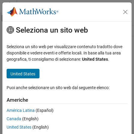
Vai al contenuto
MATLAB Help Center
Attiva/disattiva menu di navigazione off
Seleziona un sito web
Contenuto principale
Risorsa
Source
Seleziona un sito web per visualizzare contenuto tradotto dove
disponibile e vedere eventi e offerte locali. In base alla tua area
Stato
geografica, ti consigliamo di selezionare:
United States
.
United States
Puoi anche selezionare un sito web dal seguente elenco:
Americhe
América Latina
(Español)
Canada
(English)
United States
(English)