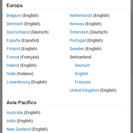
Europa
Belgium
(English)
Netherlands
(English)
Centro di fiducia
Marchi
Informativa sulla privacy
Denmark
(English)
Norway
(English)
Antipirateria
Stato dell'applicazione
Contatti
Deutschland
(Deutsch)
Österreich
(Deutsch)
© 1994-2026 The MathWorks, Inc.
España
(Español)
Portugal
(English)
Finland
(English)
Sweden
(English)
Seleziona u
Italia
France
(Français)
Switzerland
Ireland
(English)
Deutsch
Italia
(Italiano)
English
Luxembourg
(English)
Français
United Kingdom
(English)
Asia-Pacifico
Australia
(English)
India
(English)
New Zealand
(English)