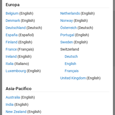
Europa
Belgium
(English)
Netherlands
(English)
Centro di fiducia
Marchi
Informativa sulla privacy
Denmark
(English)
Norway
(English)
Antipirateria
Stato dell'applicazione
Contatti
Deutschland
(Deutsch)
Österreich
(Deutsch)
© 1994-2026 The MathWorks, Inc.
España
(Español)
Portugal
(English)
Finland
(English)
Sweden
(English)
Seleziona u
Italia
France
(Français)
Switzerland
Ireland
(English)
Deutsch
Italia
(Italiano)
English
Luxembourg
(English)
Français
United Kingdom
(English)
Asia-Pacifico
Australia
(English)
India
(English)
New Zealand
(English)