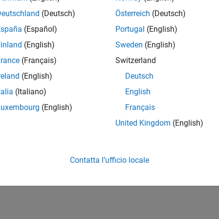
Deutschland
(Deutsch)
Österreich
(Deutsch)
España
(Español)
Portugal
(English)
inland
(English)
Sweden
(English)
rance
(Français)
Switzerland
reland
(English)
Deutsch
talia
(Italiano)
English
Luxembourg
(English)
Français
United Kingdom
(English)
Contatta l’ufficio locale