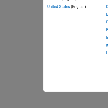
United States
(English)
F
F
I
I