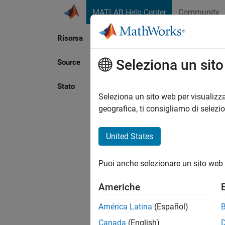
Vai al contenuto
MATLAB Help Center
Community
Risorsa
Seleziona un sit
Source
Stato
Seleziona un sito web per visualizza
geografica, ti consigliamo di selezi
United States
Puoi anche selezionare un sito web 
Americhe
América Latina
(Español)
Canada
(English)