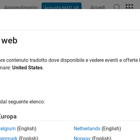
Apprendimento
Accedi
Acquista MATLAB
o web
re contenuto tradotto dove disponibile e vedere eventi e offerte l
onare:
United States
.
dal seguente elenco:
Europa
Belgium
(English)
Netherlands
(English)
Denmark
(English)
Norway
(English)