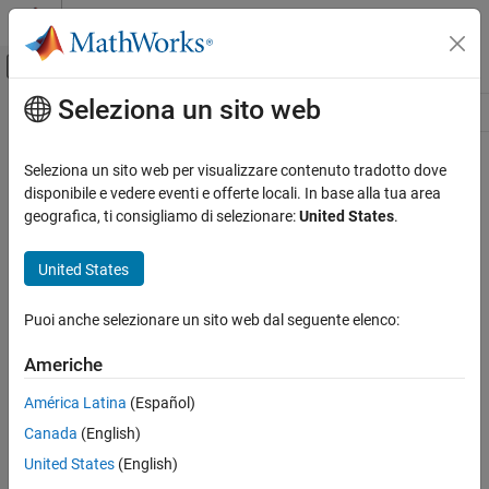
Vai al contenuto
MATLAB Help Center
Attiva/disattiva menu di navigazione off
Seleziona un sito web
Contenuto principale
Risorsa
Source
Seleziona un sito web per visualizzare contenuto tradotto dove
disponibile e vedere eventi e offerte locali. In base alla tua area
Stato
geografica, ti consigliamo di selezionare:
United States
.
United States
Puoi anche selezionare un sito web dal seguente elenco:
Americhe
América Latina
(Español)
Canada
(English)
United States
(English)