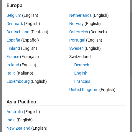
Europa
Belgium
(English)
Netherlands
(English)
Centro di fiducia
Marchi
Informativa sulla privacy
Denmark
(English)
Norway
(English)
Antipirateria
Stato dell'applicazione
Contatti
Deutschland
(Deutsch)
Österreich
(Deutsch)
© 1994-2026 The MathWorks, Inc.
España
(Español)
Portugal
(English)
Finland
(English)
Sweden
(English)
Seleziona u
Italia
France
(Français)
Switzerland
Ireland
(English)
Deutsch
Italia
(Italiano)
English
Luxembourg
(English)
Français
United Kingdom
(English)
Asia-Pacifico
Australia
(English)
India
(English)
New Zealand
(English)