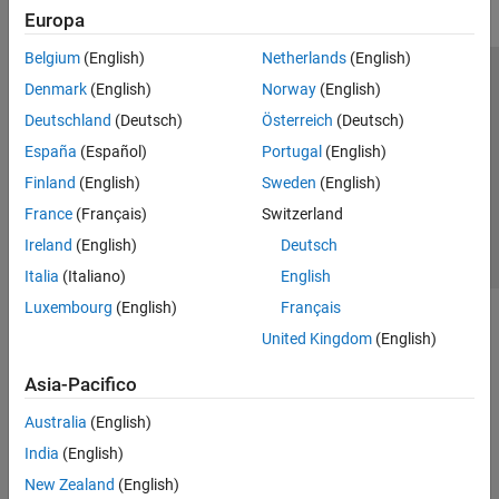
Europa
Belgium
(English)
Netherlands
(English)
Centro di fiducia
Marchi
Informativa sulla privacy
Denmark
(English)
Norway
(English)
Antipirateria
Stato dell'applicazione
Contatti
Deutschland
(Deutsch)
Österreich
(Deutsch)
© 1994-2026 The MathWorks, Inc.
España
(Español)
Portugal
(English)
Finland
(English)
Sweden
(English)
Seleziona u
Italia
France
(Français)
Switzerland
Ireland
(English)
Deutsch
Italia
(Italiano)
English
Luxembourg
(English)
Français
United Kingdom
(English)
Asia-Pacifico
Australia
(English)
India
(English)
New Zealand
(English)