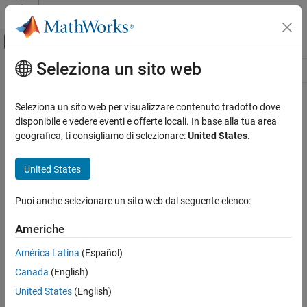
Vai al contenuto
MATLAB Help Center
Attiva/disattiva menu di navigazione off
Seleziona un sito web
Contenuto principale
Risorsa
Source
Seleziona un sito web per visualizzare contenuto tradotto dove
disponibile e vedere eventi e offerte locali. In base alla tua area
Stato
geografica, ti consigliamo di selezionare:
United States
.
United States
Puoi anche selezionare un sito web dal seguente elenco:
Americhe
América Latina
(Español)
Canada
(English)
United States
(English)