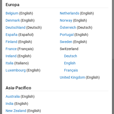
Europa
UP NEXT
Belgium
(English)
Netherlands
(English)
RELATED VIDEOS
Denmark
(English)
Norway
(English)
View more related videos
Deutschland
(Deutsch)
Österreich
(Deutsch)
España
(Español)
Portugal
(English)
Finland
(English)
Sweden
(English)
France
(Français)
Switzerland
Ireland
(English)
Deutsch
Italia
(Italiano)
English
MathWorks
Luxembourg
(English)
Français
Accelerating the pace of engineering and science
United Kingdom
(English)
Scopri i nostri prodotti
Asia-Pacifico
Prova o Acquista
Australia
(English)
India
(English)
Scopri i nostri prodotti
New Zealand
(English)