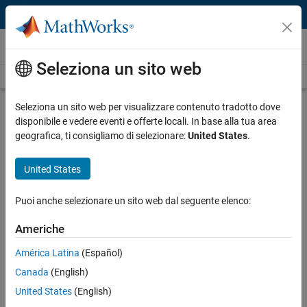
Vai al contenuto
Video
Seleziona un sito web
Videos Home
Search
Play
Vi
18:28
Seleziona un sito web per visualizzare contenuto tradotto dove
disponibile e vedere eventi e offerte locali. In base alla tua area
Description
geografica, ti consigliamo di selezionare:
United States
.
Video
Car Drift Recognition Using
United States
Machine Learning
Puoi anche selezionare un sito web dal seguente elenco:
Recorded: 17 Apr 2018
Americhe
América Latina
(Español)
Related Resources
Canada
(English)
United States
(English)
Feedback