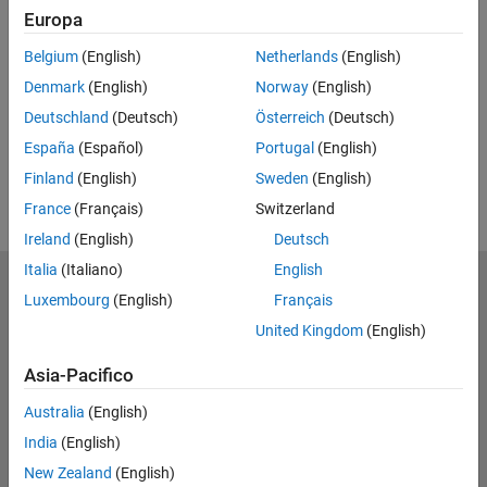
Europa
Feedback
Belgium
(English)
Netherlands
(English)
UP NEXT
Denmark
(English)
Norway
(English)
RELATED VIDEOS
Deutschland
(Deutsch)
Österreich
(Deutsch)
España
(Español)
Portugal
(English)
Finland
(English)
Sweden
(English)
France
(Français)
Switzerland
Ireland
(English)
Deutsch
Italia
(Italiano)
English
MathWorks
Luxembourg
(English)
Français
Accelerating the pace of engineering and science
United Kingdom
(English)
Scopri i nostri prodotti
Asia-Pacifico
Prova o Acquista
Australia
(English)
India
(English)
Scopri i nostri prodotti
New Zealand
(English)