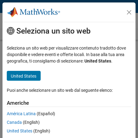
Vai al contenuto
Video
Seleziona un sito web
Videos Home
Search
Play
Vi
36:41
Seleziona un sito web per visualizzare contenuto tradotto dove
disponibile e vedere eventi e offerte locali. In base alla tua area
Description
geografica, ti consigliamo di selezionare:
United States
.
Video
Cleaning and Analyzing Real-World
United States
Sensor Data with MATLAB
Puoi anche selezionare un sito web dal seguente elenco:
Recorded: 25 Jun 2020
Americhe
América Latina
(Español)
Full Transcript
Canada
(English)
United States
(English)
Related Resources