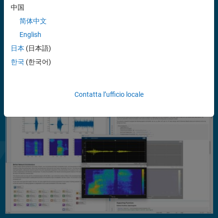
modelli di intelligenza artificiale, estraendo caratteristiche
中国
significative che riducono la dimensionalità dei dati e migliorano la
简体中文
qualità dei segnali. L’app Signal Labeler consente di etichettare i
segnali nei domini del tempo e tempo-frequenza per generare set di
English
dati annotati destinati all’addestramento di modelli IA. Il toolbox
日本
(日本語)
supporta l’accelerazione GPU oltre alla generazione di codice C/C++ e
한국
(한국어)
®
CUDA
per la prototipazione desktop e l’implementazione di sistemi
embedded.
Mostra altro
Contatta l’ufficio locale