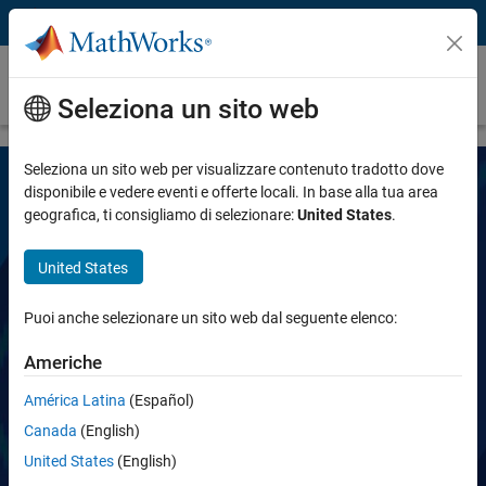
Vai al contenuto
Signal Processing Toolbox
AGGIORNAMENTO IMPORTANTE
Seleziona un sito web
Seleziona un sito web per visualizzare contenuto tradotto dove
disponibile e vedere eventi e offerte locali. In base alla tua area
geografica, ti consigliamo di selezionare:
United States
.
United States
Puoi anche selezionare un sito web dal seguente elenco:
Signal Processing Toolbox
Americhe
Elaborazione e analisi dei segnali
América Latina
(Español)
Canada
(English)
Prova gratis
United States
(English)