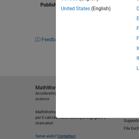
Published: 27 Aug 2015
United States
(English)
F
F
Feedback
I
I
MathWorks
Scopri i 
Accelerating the pace of engineering and
MATLAB
science
Simulink
MathWorks è leader nello sviluppo di software
Software
per il calcolo matematico per ingegneri e
Support
ricercatori
File Exc
Serve aiuto?
Contattaci