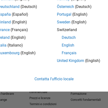
Deutschland
(Deutsch)
Österreich
(Deutsch)
España
(Español)
Portugal
(English)
inland
(English)
Sweden
(English)
rance
(Français)
Switzerland
reland
(English)
Deutsch
talia
(Italiano)
English
Luxembourg
(English)
Français
United Kingdom
(English)
nostri prodotti
Prova o Acquista
Scopri i nostri prodotti
Download
Documentazione
Contatta l’ufficio locale
Software di prova
Tutorial
 per studenti​
Contatta l'ufficio
Esempi
commerciale
o hardware
Formazione
Prezzi e licenze
hange
Concetti fondamentali
Termini e condizioni