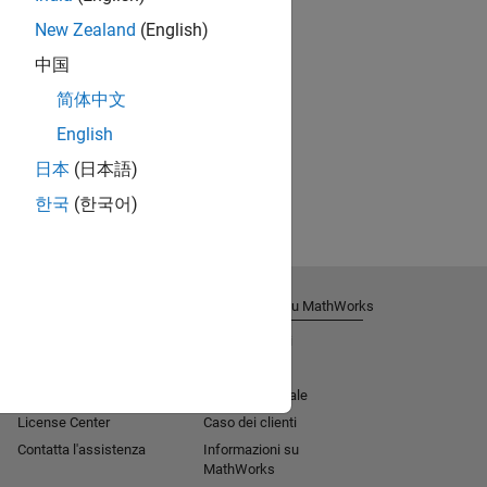
New Zealand
(English)
中国
简体中文
English
日本
(日本語)
한국
(한국어)
Ricevi supporto tecnico
Informazioni su MathWorks
Aiuto all'installazione
Lavora con noi
MATLAB Answers
Sala stampa
Consulenza
Missione sociale​
License Center
Caso dei clienti
Contatta l'assistenza
Informazioni su
MathWorks