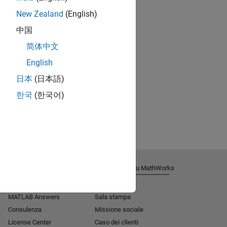
New Zealand
(English)
中国
简体中文
English
日本
(日本語)
한국
(한국어)
Ricevi supporto tecnico
Informazioni su MathWorks
Aiuto all'installazione
Lavora con noi
MATLAB Answers
Sala stampa
Consulenza
Missione sociale​
License Center
Caso dei clienti