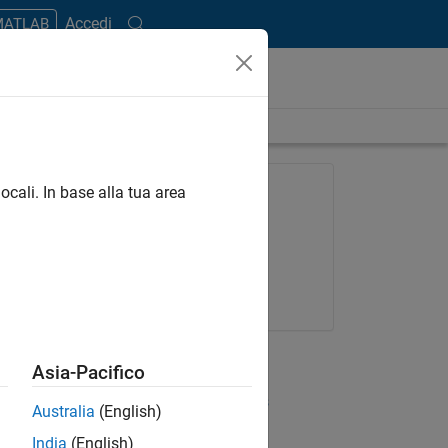
Accedi
 MATLAB
ength is 3:42
FEATURED PRODUCT
ocali. In base alla tua area
Statistics and Machine
Learning Toolbox
Try for free
Get pricing
RELATED VIDEOS
Asia-Pacifico
View more related videos
Australia
(English)
India
(English)