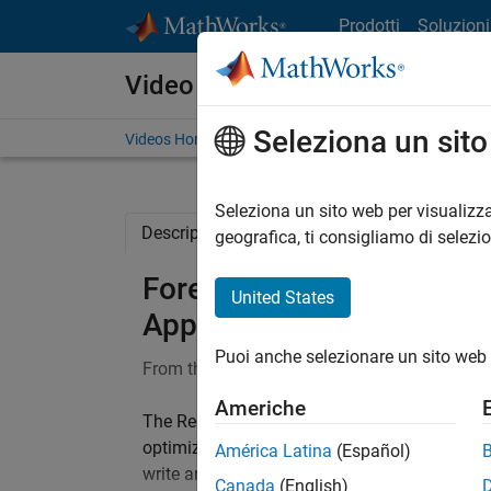
Vai al contenuto
Prodotti
Soluzioni
Video
Seleziona un sit
Videos Home
Search
Seleziona un sito web per visualizza
Description
Full Transcript
Code and 
geografica, ti consigliamo di selezi
Forecast Electrical Load
United States
App
Puoi anche selezionare un sito web 
From the series:
Machine Learning in Financ
Americhe
The Regression Learner app lets you explore y
optimize hyperparameters, and assess model 
América Latina
(Español)
write any code.
Canada
(English)