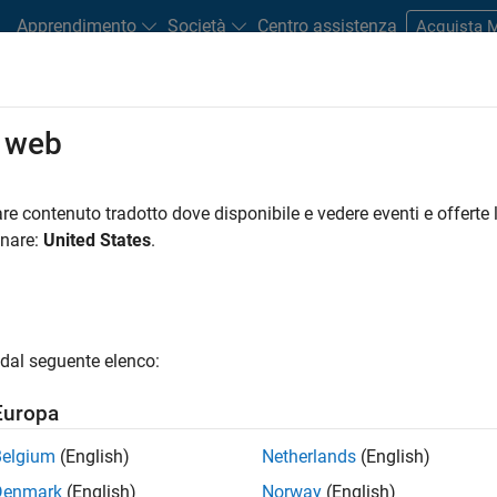
Apprendimento
Società
Centro assistenza
Acquista
o web
Play
Video l
3:42
re contenuto tradotto dove disponibile e vedere eventi e offerte l
Resources
onare:
United States
.
Video
 Using the Regression Learner
dal seguente elenco:
e
Europa
our data, select features, specify validation schemes,
performance to predict your data without needing to
Belgium
(English)
Netherlands
(English)
Denmark
(English)
Norway
(English)