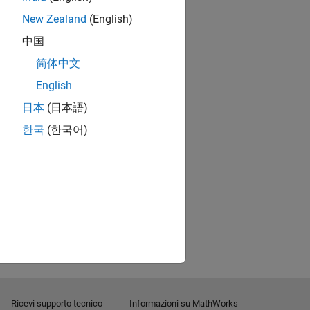
New Zealand
(English)
中国
简体中文
English
日本
(日本語)
한국
(한국어)
Ricevi supporto tecnico
Informazioni su MathWorks