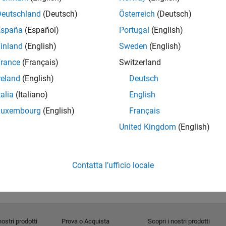
Deutschland
(Deutsch)
Österreich
(Deutsch)
España
(Español)
Portugal
(English)
inland
(English)
Sweden
(English)
rance
(Français)
Switzerland
reland
(English)
Deutsch
talia
(Italiano)
English
RELATED INFORMATION
MATLAB Video Blog
Luxembourg
(English)
Français
United Kingdom
(English)
Contatta l’ufficio locale
nostri prodotti
Prova o Acquista
Scopri i nostri prodotti