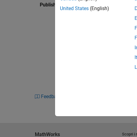
Published: 18 Sep 2020
United States
(English)
F
F
I
I
Feedback
MathWorks
Scopri i 