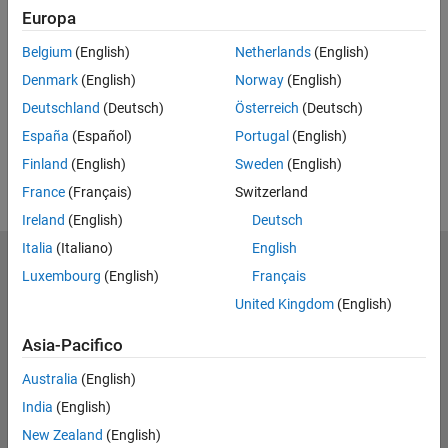
Europa
Feedback
Belgium
(English)
Netherlands
(English)
UP NEXT
Denmark
(English)
Norway
(English)
RELATED VIDEOS
Deutschland
(Deutsch)
Österreich
(Deutsch)
View more related videos
España
(Español)
Portugal
(English)
Finland
(English)
Sweden
(English)
France
(Français)
Switzerland
Ireland
(English)
Deutsch
Italia
(Italiano)
English
MathWorks
Luxembourg
(English)
Français
Accelerating the pace of engineering and science
United Kingdom
(English)
Scopri i nostri prodotti
Asia-Pacifico
Prova o Acquista
Australia
(English)
India
(English)
Scopri i nostri prodotti
New Zealand
(English)