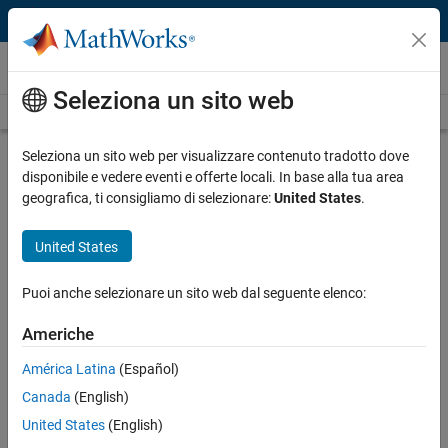
Vai al contenuto
Video
Seleziona un sito web
Videos Home
Search
Play
Vi
5:49
Seleziona un sito web per visualizzare contenuto tradotto dove
disponibile e vedere eventi e offerte locali. In base alla tua area
Description
geografica, ti consigliamo di selezionare:
United States
.
Video
How to Set Up and Manage
United States
Experiments in MATLAB
Puoi anche selezionare un sito web dal seguente elenco:
Published: 16 Oct 2023
Americhe
América Latina
(Español)
Full Transcript
Canada
(English)
United States
(English)
Related Resources