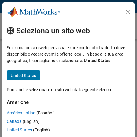
Vai al contenuto
Video
Seleziona un sito web
Videos Home
Search
Play
Vi
2:32
Seleziona un sito web per visualizzare contenuto tradotto dove
disponibile e vedere eventi e offerte locali. In base alla tua area
Description
geografica, ti consigliamo di selezionare:
United States
.
Video
Kissell Research Group Develops
United States
High-Frequency Trading Cost Index
Puoi anche selezionare un sito web dal seguente elenco:
Published: 28 Oct 2014
Americhe
América Latina
(Español)
Related Resources
Canada
(English)
United States
(English)
Feedback