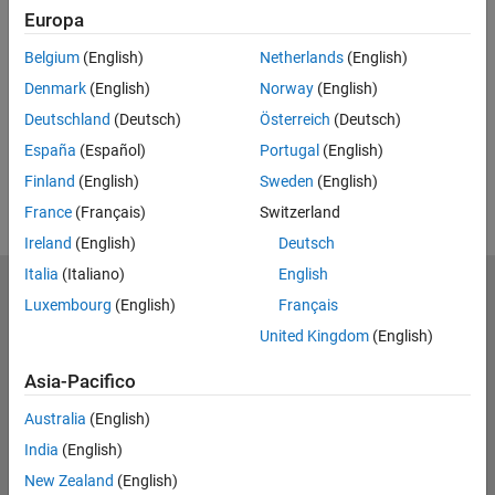
Europa
UP NEXT
Belgium
(English)
Netherlands
(English)
RELATED VIDEOS
Denmark
(English)
Norway
(English)
Deutschland
(Deutsch)
Österreich
(Deutsch)
España
(Español)
Portugal
(English)
Finland
(English)
Sweden
(English)
France
(Français)
Switzerland
Ireland
(English)
Deutsch
Italia
(Italiano)
English
MathWorks
Luxembourg
(English)
Français
Accelerating the pace of engineering and science
United Kingdom
(English)
Scopri i nostri prodotti
Asia-Pacifico
Prova o Acquista
Australia
(English)
India
(English)
Scopri i nostri prodotti
New Zealand
(English)