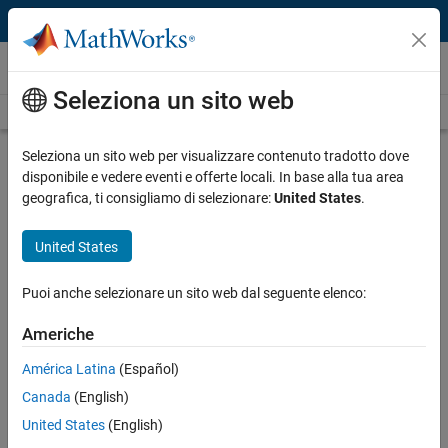
Vai al contenuto
Video
Seleziona un sito web
Videos Home
Search
Play
Vi
1:53
Seleziona un sito web per visualizzare contenuto tradotto dove
disponibile e vedere eventi e offerte locali. In base alla tua area
Description
geografica, ti consigliamo di selezionare:
United States
.
Video
MathWorks Modelscape
United States
Governance
Puoi anche selezionare un sito web dal seguente elenco:
Published: 17 Nov 2023
Americhe
América Latina
(Español)
Related Resources
Canada
(English)
United States
(English)
Feedback