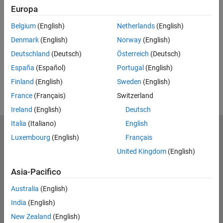
Europa
UP NEXT
Belgium
(English)
Netherlands
(English)
RELATED VIDEOS
Denmark
(English)
Norway
(English)
Deutschland
(Deutsch)
Österreich
(Deutsch)
España
(Español)
Portugal
(English)
Finland
(English)
Sweden
(English)
France
(Français)
Switzerland
Ireland
(English)
Deutsch
Italia
(Italiano)
English
MathWorks
Luxembourg
(English)
Français
Accelerating the pace of engineering and science
United Kingdom
(English)
Scopri i nostri prodotti
Asia-Pacifico
Prova o Acquista
Australia
(English)
India
(English)
Scopri i nostri prodotti
New Zealand
(English)