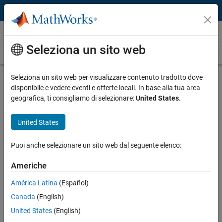
Vai al contenuto
Video
Seleziona un sito web
Videos Home
Search
Play
Vi
16:11
Seleziona un sito web per visualizzare contenuto tradotto dove
disponibile e vedere eventi e offerte locali. In base alla tua area
Description
geografica, ti consigliamo di selezionare:
United States
.
Video
MathWorks Vision for Systematic
United States
Verification and Validation
Puoi anche selezionare un sito web dal seguente elenco:
Recorded: 12 May 2016
Americhe
América Latina
(Español)
Related Resources
Canada
(English)
United States
(English)
Feedback