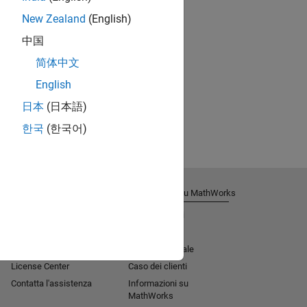
New Zealand
(English)
中国
简体中文
English
日本
(日本語)
한국
(한국어)
Ricevi supporto tecnico
Informazioni su MathWorks
Aiuto all'installazione
Lavora con noi
MATLAB Answers
Sala stampa
Consulenza
Missione sociale​
License Center
Caso dei clienti
Contatta l'assistenza
Informazioni su
MathWorks