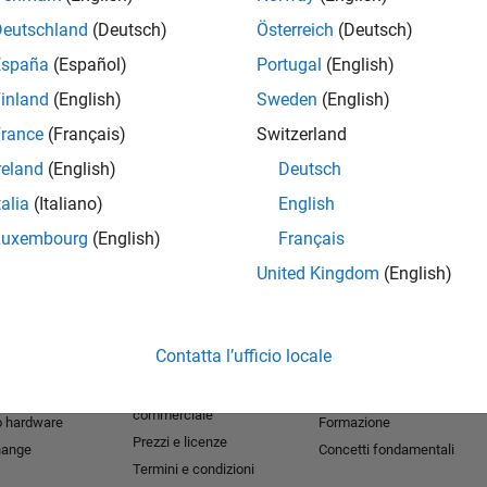
Deutschland
(Deutsch)
Österreich
(Deutsch)
España
(Español)
Portugal
(English)
inland
(English)
Sweden
(English)
rance
(Français)
Switzerland
reland
(English)
Deutsch
talia
(Italiano)
English
Luxembourg
(English)
Français
United Kingdom
(English)
nostri prodotti
Prova o Acquista
Scopri i nostri prodotti
Download
Documentazione
Contatta l’ufficio locale
Software di prova
Tutorial
 per studenti​
Contatta l'ufficio
Esempi
commerciale
o hardware
Formazione
Prezzi e licenze
hange
Concetti fondamentali
Termini e condizioni