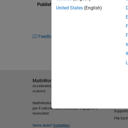
Published: 5 Mar 2018
United States
(English)
F
F
Feedback
I
I
MathWorks
Scopri i 
Accelerating the pace of engineering and
MATLAB
science
Simulink
MathWorks è leader nello sviluppo di software
Software
per il calcolo matematico per ingegneri e
Support
ricercatori
File Exc
Serve aiuto?
Contattaci