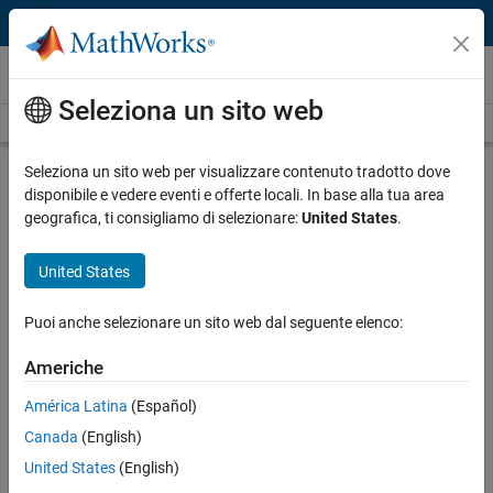
Vai al contenuto
Video
Seleziona un sito web
Videos Home
Search
Play
Vi
2:33
Seleziona un sito web per visualizzare contenuto tradotto dove
disponibile e vedere eventi e offerte locali. In base alla tua area
Description
geografica, ti consigliamo di selezionare:
United States
.
Video
Moog India Technology Centre
United States
Verifies and Validates Lateral Flight
Control Electronics
Puoi anche selezionare un sito web dal seguente elenco:
Americhe
Published: 10 Nov 2014
América Latina
(Español)
Canada
(English)
Related Resources
United States
(English)