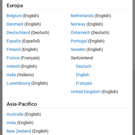
Feedback
Europa
UP NEXT
Belgium
(English)
Netherlands
(English)
Denmark
(English)
Norway
(English)
RELATED VIDEOS
Deutschland
(Deutsch)
Österreich
(Deutsch)
View more related videos
España
(Español)
Portugal
(English)
Finland
(English)
Sweden
(English)
France
(Français)
Switzerland
Ireland
(English)
Deutsch
Italia
(Italiano)
English
MathWorks
Luxembourg
(English)
Français
Accelerating the pace of engineering and science
United Kingdom
(English)
Scopri i nostri prodotti
Asia-Pacifico
Prova o Acquista
Australia
(English)
India
(English)
Scopri i nostri prodotti
New Zealand
(English)