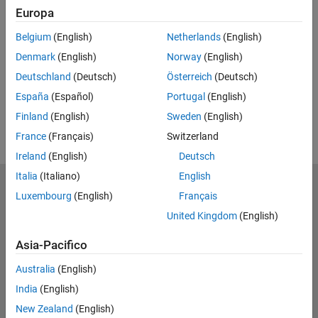
Feedback
Europa
UP NEXT
Belgium
(English)
Netherlands
(English)
Denmark
(English)
Norway
(English)
RELATED VIDEOS
Deutschland
(Deutsch)
Österreich
(Deutsch)
España
(Español)
Portugal
(English)
Finland
(English)
Sweden
(English)
France
(Français)
Switzerland
Ireland
(English)
Deutsch
Italia
(Italiano)
English
MathWorks
Luxembourg
(English)
Français
Accelerating the pace of engineering and science
United Kingdom
(English)
Scopri i nostri prodotti
Asia-Pacifico
Prova o Acquista
Australia
(English)
India
(English)
Scopri i nostri prodotti
New Zealand
(English)