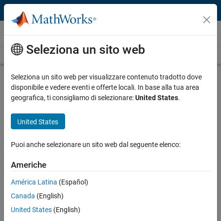
Vai al contenuto
Video
Seleziona un sito web
Videos Home
Search
Play
Vi
21:43
Seleziona un sito web per visualizzare contenuto tradotto dove
disponibile e vedere eventi e offerte locali. In base alla tua area
Description
geografica, ti consigliamo di selezionare:
United States
.
Video
EE Journal Chalk Talk: Simulation-
United States
Based Tuning of Power Electronics
Controllers
Puoi anche selezionare un sito web dal seguente elenco:
Americhe
Published: 1 Jul 2018
América Latina
(Español)
Canada
(English)
Related Resources
United States
(English)