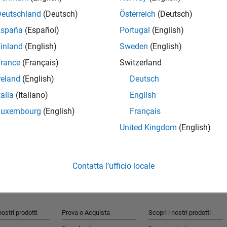
Deutschland
(Deutsch)
Österreich
(Deutsch)
España
(Español)
Portugal
(English)
inland
(English)
Sweden
(English)
rance
(Français)
Switzerland
reland
(English)
Deutsch
RELATED INFORMATION
talia
(Italiano)
English
MATLAB Video Blog
Luxembourg
(English)
Français
United Kingdom
(English)
Contatta l’ufficio locale
nostri prodotti
Prova o Acquista
Scopri i nostri prodotti