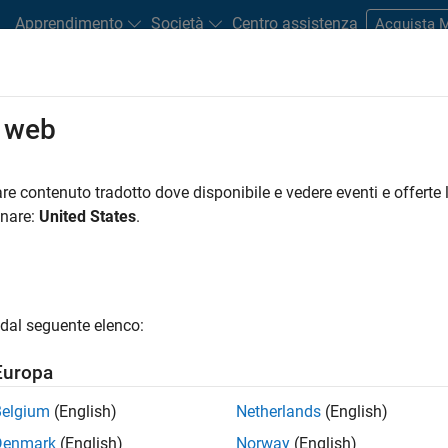
Apprendimento
Società
Centro assistenza
Acquista
o web
Play
Video l
4:23
re contenuto tradotto dove disponibile e vedere eventi e offerte l
onare:
United States
.
Video
r Fields | Volume Visualization,
dal seguente elenco:
torials blog.)
Europa
Belgium
(English)
Netherlands
(English)
Denmark
(English)
Norway
(English)