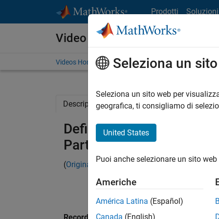
Vai al contenuto
Prodotti
Soluzioni
Video
Seleziona un sit
Videos Home
Search
Seleziona un sito web per visualizza
Description
Related Resources
geografica, ti consigliamo di selezi
Defining Scalar and Vecto
United States
Part 1
Puoi anche selezionare un sito web 
(
Originally posted
on Doug's MATLAB Video Tu
Americhe
América Latina
(Español)
Canada
(English)
Recorded: 23 Oct 2009