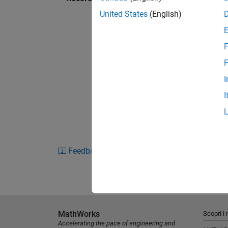
United States
(English)
F
F
I
I
Feedback
MathWorks
Scopri i 
Accelerating the pace of engineering and