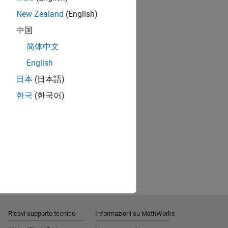
New Zealand
(English)
中国
简体中文
English
日本
(日本語)
한국
(한국어)
Ricevi supporto tecnico
Informazioni su MathWorks