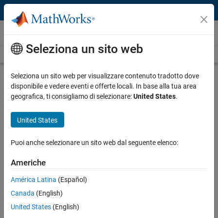
Vai al contenuto
Video
Seleziona un sito web
Videos Home
Search
Play
Vi
26:55
Seleziona un sito web per visualizzare contenuto tradotto dove
disponibile e vedere eventi e offerte locali. In base alla tua area
Description
geografica, ti consigliamo di selezionare:
United States
.
Video
Working with Large Sets of Images
United States
in MATLAB Just Got Easier
Puoi anche selezionare un sito web dal seguente elenco:
Recorded: 25 Mar 2015
Americhe
América Latina
(Español)
Related Resources
Canada
(English)
United States
(English)
Feedback