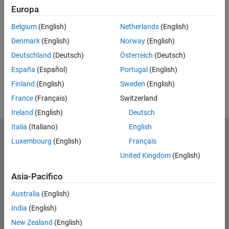
Europa
UP NEXT
Belgium
(English)
Netherlands
(English)
RELATED VIDEOS
Denmark
(English)
Norway
(English)
Deutschland
(Deutsch)
Österreich
(Deutsch)
España
(Español)
Portugal
(English)
Finland
(English)
Sweden
(English)
France
(Français)
Switzerland
Ireland
(English)
Deutsch
Italia
(Italiano)
English
MathWorks
Luxembourg
(English)
Français
Accelerating the pace of engineering and science
United Kingdom
(English)
Scopri i nostri prodotti
Asia-Pacifico
Prova o Acquista
Australia
(English)
India
(English)
Scopri i nostri prodotti
New Zealand
(English)