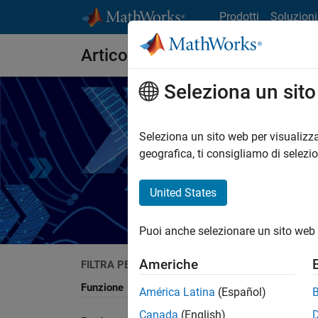
Vai al contenuto
Prodotti
Soluzioni
Articoli tecnici
Seleziona un sit
Seleziona un sito web per visualizza
geografica, ti consigliamo di selezi
Leggi 
United States
Puoi anche selezionare un sito web 
Americhe
FILTRA PER
Cerca
Funzione
América Latina
(Español)
Canada
(English)