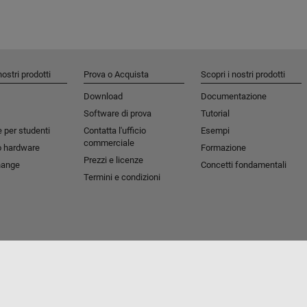
nostri prodotti
Prova o Acquista
Scopri i nostri prodotti
Download
Documentazione
Software di prova
Tutorial
 per studenti​
Contatta l'ufficio
Esempi
commerciale
o hardware
Formazione
Prezzi e licenze
hange
Concetti fondamentali
Termini e condizioni
tipirateria
Stato dell'applicazione
Contatti