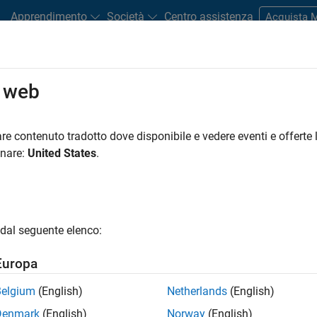
Apprendimento
Società
Centro assistenza
Acquista
o web
Ricerca articoli tecnici
re contenuto tradotto dove disponibile e vedere eventi e offerte l
onare:
United States
.
articoli sui workflow, le tecniche e le best practice MATLAB e Si
dal seguente elenco:
Europa
Belgium
(English)
Netherlands
(English)
Denmark
(English)
Norway
(English)