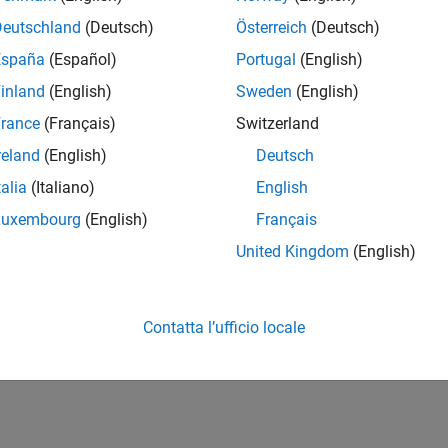
er
Deutschland
(Deutsch)
Österreich
(Deutsch)
España
(Español)
Portugal
(English)
inland
(English)
Sweden
(English)
rance
(Français)
Switzerland
reland
(English)
Deutsch
talia
(Italiano)
English
Luxembourg
(English)
Français
United Kingdom
(English)
Contatta l’ufficio locale