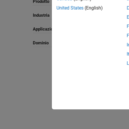
Prodotto
Ordina p
United States
(English)
Industria
F
Applicazione
F
Dominio
I
I