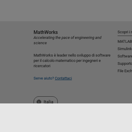
MathWorks
Scopri i 
Accelerating the pace of engineering and
MATLAB
science
Simulink
MathWorks è leader nello sviluppo di software
Software
per il calcolo matematico per ingegneri e
Support
ricercatori
File Exc
Serve aiuto?
Contattaci
Seleziona un sito web
Italia
Centro di fiducia
Marchi
Informativa sulla privacy
An
© 1994-2026 The MathWorks, Inc.