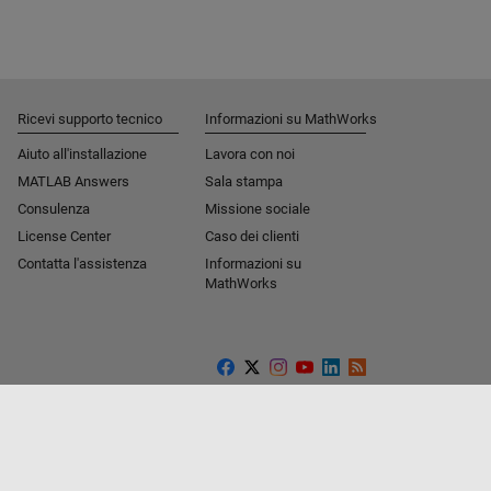
Ricevi supporto tecnico
Informazioni su MathWorks
Aiuto all'installazione
Lavora con noi
MATLAB Answers
Sala stampa
Consulenza
Missione sociale​
License Center
Caso dei clienti
Contatta l'assistenza
Informazioni su
MathWorks