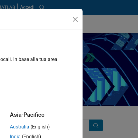
Accedi
 MATLAB
ocali. In base alla tua area
mulink.
Asia-Pacifico
Australia
(English)
Cerca
India
(English)