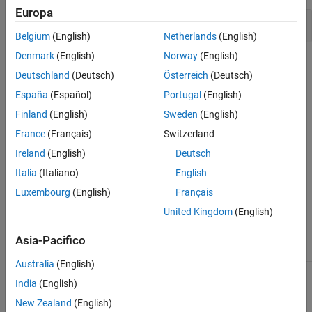
Europa
Version History
Dereferencing a
pointer
FILE*
See Also
Belgium
(English)
Netherlands
(English)
Denmark
(English)
Norway
(English)
Check Information
Deutschland
(Deutsch)
Österreich
(Deutsch)
Decidability:
Undecidable
España
(Español)
Portugal
(English)
Version History
Finland
(English)
Sweden
(English)
Introduced in R2019a
France
(Français)
Switzerland
Ireland
(English)
Deutsch
See Also
Italia
(Italiano)
English
Check ISO/IEC TS 17961 (-iso-17961)
Luxembourg
(English)
Français
United Kingdom
(English)
Topics
Check for and Review Coding Standard Violations
Asia-Pacifico
Australia
(English)
1
Extracts from the standard "ISO/IEC TS 17961 Technical
India
(English)
Specification - 2013-11-15" are reproduced with the agreement of
New Zealand
(English)