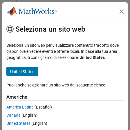
Vai al contenuto
MATLAB Help Center
Attiva/disattiva menu di navigazione off
Seleziona un sito web
Contenuto principale
Pagina iniziale della documentazione
ISO/IEC TS 17961 [filecpy]
Verifica, convalida e test
Seleziona un sito web per visualizzare contenuto tradotto dove
Verifica del codice
Copying a FILE object
disponibile e vedere eventi e offerte locali. In base alla tua area
geografica, ti consigliamo di selezionare:
United States
.
Polyspace Bug Finder
expand all in page
Reviewing and Reporting Results
Description
United States
Polyspace Bug Finder Results
1
Copying a FILE object.
Coding Standards
Puoi anche selezionare un sito web dal seguente elenco:
ISO/IEC TS 17961 Rules
Polyspace Implementation
Americhe
ISO/IEC TS 17961 [filecpy]
This checker checks for
Dereferencing a FILE* pointer
.
América Latina
(Español)
ON THIS PAGE
Examples
Canada
(English)
Description
Examples
United States
(English)
expand all
Check Information