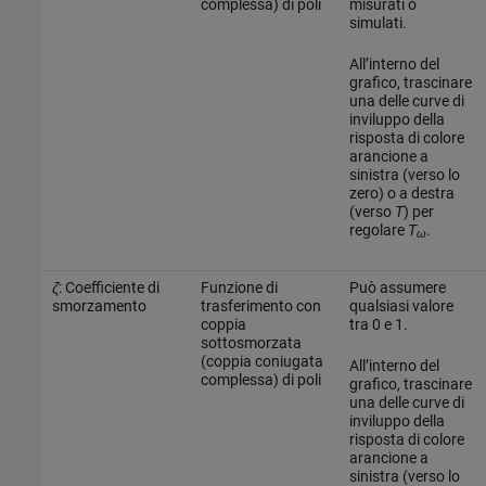
complessa) di poli
misurati o
simulati.
All’interno del
grafico, trascinare
una delle curve di
inviluppo della
risposta di colore
arancione a
sinistra (verso lo
zero) o a destra
(verso
T
) per
regolare
T
.
ω
ζ
: Coefficiente di
Funzione di
Può assumere
smorzamento
trasferimento con
qualsiasi valore
coppia
tra 0 e 1.
sottosmorzata
(coppia coniugata
All’interno del
complessa) di poli
grafico, trascinare
una delle curve di
inviluppo della
risposta di colore
arancione a
sinistra (verso lo