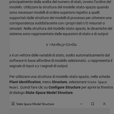
principalmente dalla scelta del numero di stati, ovvero l’
ordine del
modello
. Utilizzare la struttura del modello stato-spazio quando
sono necessari modelli di ordine superiore rispetto a quelli
supportati dalle strutture dei modelli di processo per ottenere una
corrispondenza soddisfacente con i propri dati I/O misurati o
simulati. Nella struttura del modello stato-spazio, le dinamiche del
sistema sono rappresentate dalle equazioni di stato e di output:
x
˙
=
A
x
+
B
u
,
y
=
C
x
+
D
u
.
x
è un vettore delle variabili di stato, scelto automaticamente dal
software in base all’ordine di modello selezionato.
u
rappresenta il
segnale di input e
y
i segnali di output.
Per utilizzare una struttura di modello stato-spazio, nella scheda
Plant Identification
, menu
Structure
, selezionare
State-Space
. Quindi fare clic su
Configure Structure
per aprire la finestra
Model
di dialogo
State-Space Model Structure
.