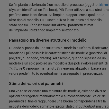
Se l'impianto selezionato è un modello di processo (oggetto
idproc
(System Identification Toolbox)
),
PID Tuner
utilizza la sua struttura
per l'impianto identificato. Se l'impianto appartiene a qualunque
altro tipo di modello,
PID Tuner
utilizza la struttura del modello
stato-spazio. L'applicazione inizializza i parametri stimati
dell'impianto utilizzando l'impianto selezionato.
Passaggio tra diverse strutture di modello
Quando si passa da una struttura di modello a un’altra, il software
mantiene il più possibile le caratteristiche del modello (posizioni di
poli/zeri, guadagno, ritardo). Ad esempio, quando si passa da un
modello a un solo polo ad un modello a due poli, i valori esistenti di
T
,
T
,
τ
e
K
vengono mantenuti,
T
viene inizializzato in base a un
1
z
2
valore predefinito (o eventualmente assegnato in precedenza).
Stima dei valori dei parametri
Una volta selezionata una struttura del modello, esistono diverse
opzioni per regolare manualmente o automaticamente i valori dei
parametri al fine di raggiungere una buona corrispondenza tra la
risposta del modello stimato e i propri dati di input/output misurati