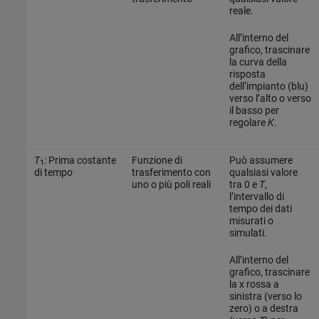
reale.
All’interno del
grafico, trascinare
la curva della
risposta
dell’impianto (blu)
verso l’alto o verso
il basso per
regolare
K
.
T
: Prima costante
Funzione di
Può assumere
1
di tempo
trasferimento con
qualsiasi valore
uno o più poli reali
tra 0 e
T
,
l’intervallo di
tempo dei dati
misurati o
simulati.
All’interno del
grafico, trascinare
la x rossa a
sinistra (verso lo
zero) o a destra