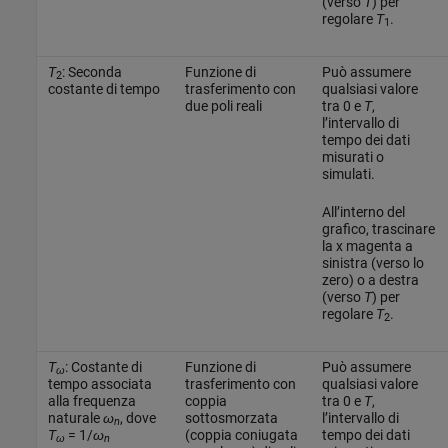
(verso
T
) per
regolare
T
.
1
T
: Seconda
Funzione di
Può assumere
2
costante di tempo
trasferimento con
qualsiasi valore
due poli reali
tra 0 e
T
,
l’intervallo di
tempo dei dati
misurati o
simulati.
All’interno del
grafico, trascinare
la x magenta a
sinistra (verso lo
zero) o a destra
(verso
T
) per
regolare
T
.
2
T
: Costante di
Funzione di
Può assumere
ω
tempo associata
trasferimento con
qualsiasi valore
alla frequenza
coppia
tra 0 e
T
,
naturale
ω
, dove
sottosmorzata
l’intervallo di
n
T
= 1/
ω
(coppia coniugata
tempo dei dati
ω
n