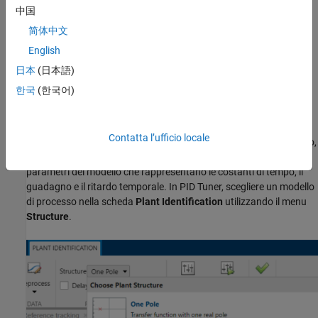
struttura a funzione di trasferimento con un solo polo reale è
中国
selezionata per impostazione predefinita. Questa impostazione
简体中文
predefinita non è sensibile alla natura dei dati e potrebbe non
essere adatta alla propria applicazione. Si consiglia quindi di
English
scegliere una struttura di modello idonea prima di eseguire
日本
(日本語)
l’identificazione dei parametri.
한국
(한국어)
Modelli di processo
I modelli di processo sono funzioni di trasferimento con 3 poli o
Contatta l’ufficio locale
meno e possono essere aumentate con l’aggiunta di elementi zero,
ritardo e integratore. I modelli di processo sono definiti dai
parametri del modello che rappresentano le costanti di tempo, il
guadagno e il ritardo temporale. In
PID Tuner
, scegliere un modello
di processo nella scheda
Plant Identification
utilizzando il menu
Structure
.