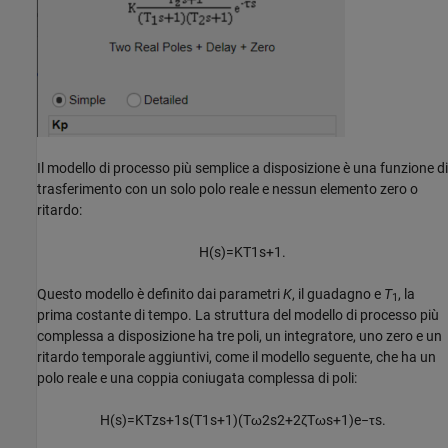
Il modello di processo più semplice a disposizione è una funzione di
trasferimento con un solo polo reale e nessun elemento zero o
ritardo:
H
(
s
)
=
K
T
1
s
+
1
.
Questo modello è definito dai parametri
K
, il guadagno e
T
, la
1
prima costante di tempo. La struttura del modello di processo più
complessa a disposizione ha tre poli, un integratore, uno zero e un
ritardo temporale aggiuntivi, come il modello seguente, che ha un
polo reale e una coppia coniugata complessa di poli:
H
(
s
)
=
K
T
z
s
+
1
s
(
T
1
s
+
1
)
(
T
ω
2
s
2
+
2
ζ
T
ω
s
+
1
)
e
−
τ
s
.