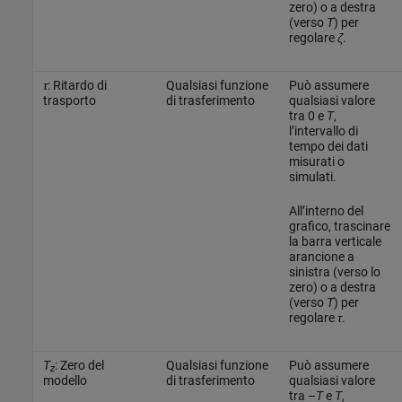
zero) o a destra
(verso
T
) per
regolare
ζ
.
τ
: Ritardo di
Qualsiasi funzione
Può assumere
trasporto
di trasferimento
qualsiasi valore
tra 0 e
T
,
l’intervallo di
tempo dei dati
misurati o
simulati.
All’interno del
grafico, trascinare
la barra verticale
arancione a
sinistra (verso lo
zero) o a destra
(verso
T
) per
regolare
τ
.
T
: Zero del
Qualsiasi funzione
Può assumere
z
modello
di trasferimento
qualsiasi valore
tra –
T
e
T
,