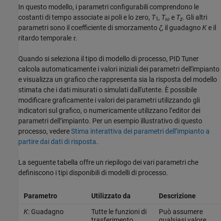
In questo modello, i parametri configurabili comprendono le
costanti di tempo associate ai poli e lo zero,
T
,
T
e
T
. Gli altri
1
ω
z
parametri sono il coefficiente di smorzamento
ζ
, il guadagno
K
e il
ritardo temporale
τ
.
Quando si seleziona il tipo di modello di processo,
PID Tuner
calcola automaticamente i valori iniziali dei parametri dell'impianto
e visualizza un grafico che rappresenta sia la risposta del modello
stimata che i dati misurati o simulati dall'utente. È possibile
modificare graficamente i valori dei parametri utilizzando gli
indicatori sul grafico, o numericamente utilizzano l’editor dei
parametri dell’impianto. Per un esempio illustrativo di questo
processo, vedere
Stima interattiva dei parametri dell’impianto a
partire dai dati di risposta
.
La seguente tabella offre un riepilogo dei vari parametri che
definiscono i tipi disponibili di modelli di processo.
Parametro
Utilizzato da
Descrizione
K
: Guadagno
Tutte le funzioni di
Può assumere
trasferimento
qualsiasi valore