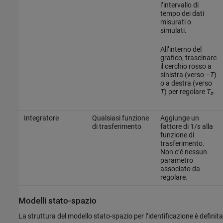
l’intervallo di
tempo dei dati
misurati o
simulati.
All’interno del
grafico, trascinare
il cerchio rosso a
sinistra (verso –
T
)
o a destra (verso
T
) per regolare
T
.
z
Integratore
Qualsiasi funzione
Aggiunge un
di trasferimento
fattore di 1/
s
alla
funzione di
trasferimento.
Non c’è nessun
parametro
associato da
regolare.
Modelli stato-spazio
La struttura del modello stato-spazio per l’identificazione è definita