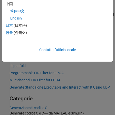
l'implementazione del filtro per la velocità o l'area dell'hardware.
中国
Per i dettagli, vedere
. Sia HDL Coder che Filter Design HDL Coder
简体中文
generano codice Verilog™ e VHDL™ sintetizzabile, indipendente dal
English
target per la programmazione FPGA o la prototipazione e
progettazione ASIC.
日本
(日本語)
한국
(한국어)
Argomenti in evidenza
Generate C Code from Simulink Model
Contatta l’ufficio locale
Multithreaded MEX File Generation
Workflow for Generating a Multithreaded MEX File using
dspunfold
Programmable FIR Filter for FPGA
Multichannel FIR Filter for FPGA
Generate Standalone Executable and Interact with It Using UDP
Categorie
Generazione di codice C
Generare codice C e C++ da MATLAB e Simulink