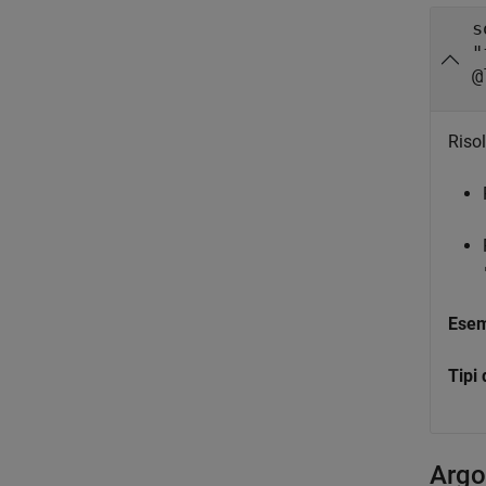
s
"
@
Risol
Ese
Tipi 
Argo