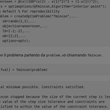
onrosen = @(x)(100*(x(2) - x(1)^2)^2 + (1-x(1))^2);

ts = optimoptions(@fmincon,Algorithm=
"interior-point"
);

g 
default
% For reproducibility
oblem = createOptimProblem(
"fmincon"
,
...
  x0=randn(2,1),
...
  objective=anonrosen,
...
  lb=[-2;-2],
...
  ub=[2;2],
...
  options=opts);
lvi il problema partendo da
chiamando
.
problem.x0
fmincon
,fval] = fmincon(problem)
cal minimum possible. Constraints satisfied.

incon stopped because the size of the current step is les
e value of the step size tolerance and constraints are 
