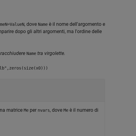
, dove
è il nome dell'argomento e
meN=ValueN
Name
arire dopo gli altri argomenti, ma l'ordine delle
 racchiudere
tra virgolette.
Name
lb",zeros(size(x0)))
na matrice
per
, dove
è il numero di
Me
nvars
Me