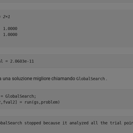
= 
2×1
 1.0000

 1.0000

a una soluzione migliore chiamando
.
GlobalSearch
 = GlobalSearch;

2,fval2] = run(gs,problem)
obalSearch stopped because it analyzed all the trial poin