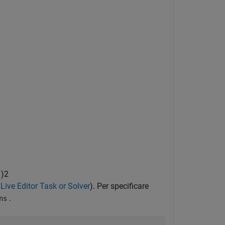
1
)
2
ive Editor Task or Solver
). Per specificare
.
ns