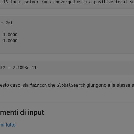
 = 
2×1
 1.0000

 1.0000

uesto caso, sia
che
giungono alla stessa s
fmincon
GlobalSearch
menti di input
i tutto