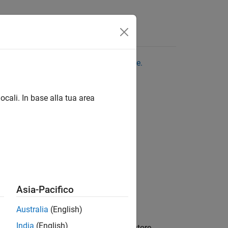
 per vedere l'ultima versione in inglese.
ocali. In base alla tua area
Asia-Pacifico
Australia
(English)
India
(English)
ma di ottimizzazione vuota per il risolutore