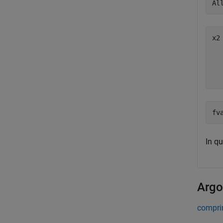
x2
   
   
In q
Argo
comprim