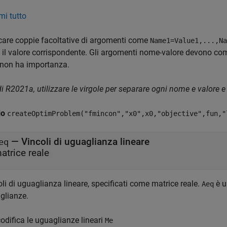
i tutto
care coppie facoltative di argomenti come
Name1=Value1,...,Na
 il valore corrispondente. Gli argomenti nome-valore devono comp
 non ha importanza.
i R2021a, utilizzare le virgole per separare ogni nome e valore e
io
createOptimProblem("fmincon","x0",x0,"objective",fun,"
—
Vincoli di uguaglianza lineare
eq
atrice reale
li di uguaglianza lineare, specificati come matrice reale.
è u
Aeq
glianze.
odifica le uguaglianze lineari
Me