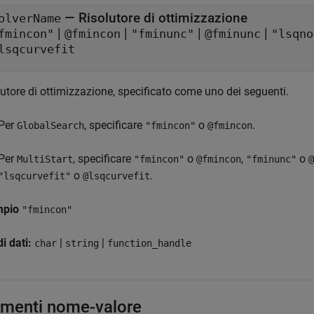
—
Risolutore di ottimizzazione
olverName
|
|
|
|
fmincon"
@fmincon
"fminunc"
@fminunc
"lsqno
lsqcurvefit
utore di ottimizzazione, specificato come uno dei seguenti.
Per
, specificare
o
.
GlobalSearch
"fmincon"
@fmincon
Per
, specificare
o
,
o
MultiStart
"fmincon"
@fmincon
"fminunc"
@
o
.
"lsqcurvefit"
@lsqcurvefit
mpio
"fmincon"
di dati:
|
|
char
string
function_handle
menti nome-valore