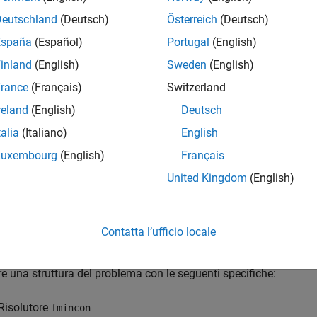
= createOptimProblem(
)
solverName
.
Name
Deutschland
(Deutsch)
Österreich
(Deutsch)
España
(Español)
Portugal
(English)
specifica opzion
= createOptimProblem(
,
)
solverName
Name,Value
inland
(English)
Sweden
(English)
alore.
rance
(Français)
Switzerland
o
reland
(English)
Deutsch
talia
(Italiano)
English
mpi
Luxembourg
(English)
Français
i tutto
United Kingdom
(English)
rea ed esegui la struttura del problema
fmincon
Contatta l’ufficio locale
e una struttura del problema con le seguenti specifiche:
Risolutore
fmincon