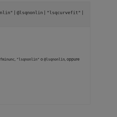
|
|
|
nlin"
@lsqnonlin
"lsqcurvefit"
,
o
, oppure
fminunc
"lsqnonlin"
@lsqnonlin