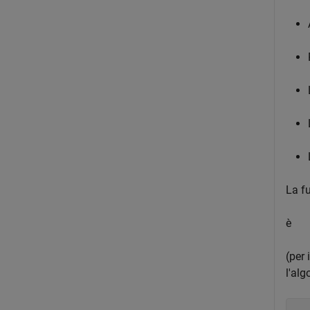
La f
è
(per 
l'alg