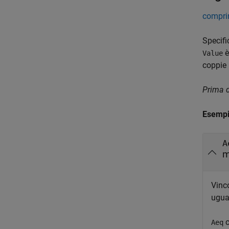
comprim
Specifi
è
Value
coppie
Prima d
Esemp
A
m
Vinco
ugua
c
Aeq