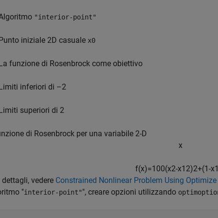
Algoritmo
"interior-point"
Punto iniziale 2D casuale
x0
La funzione di Rosenbrock come obiettivo
Limiti inferiori di –2
Limiti superiori di 2
unzione di Rosenbrock per una variabile 2-D
x
f
(
x
)
=
1
0
0
(
x
2
-
x
1
2
)
2
+
(
1
-
x
i dettagli, vedere
Constrained Nonlinear Problem Using Optimize L
oritmo "
", creare opzioni utilizzando
interior-point"
optimoptio