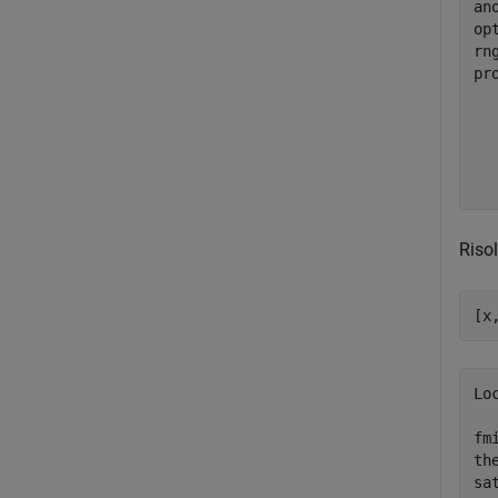
an
op
rn
pr
  
  
  
  
  
Riso
[x
Lo
fm
th