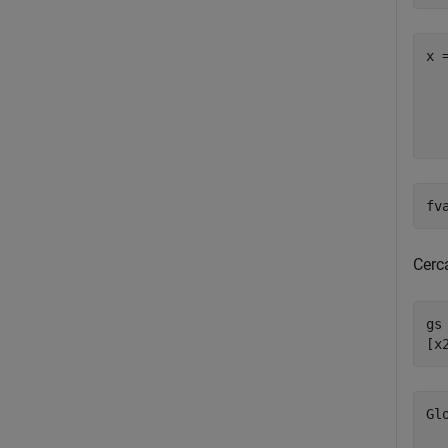
x 
   
   
Cerc
gs
[x
Gl