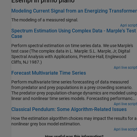
Esempi in primo piano
Modeling Current Signal from an Energizing Transformer
The modeling of a measured signal.
Apri script
Spectrum Estimation Using Complex Data - Marple's Test
Case
Perform spectral estimation on time series data. We use Marple's
test case (The complex data in L. Marple: S.L. Marple, Jr, Digital
Spectral Analysis with Applications, Prentice-Hall, Englewood
Cliffs, NJ 1987.)
Apri live script
Forecast Multivariate Time Series
Perform multivariate time series forecasting of data measured
from predator and prey populations in a prey crowding scenario.
The predator-prey population-change dynamics are modeled using
linear and nonlinear time series models. Forecasting performance
of these models is compared.
Apri live script
Classical Pendulum: Some Algorithm-Related Issues
How the estimation algorithm choices may impact the results for a
nonlinear grey box model estimation.
Apri live script
How useful was this information?