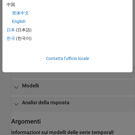
中国
È possibile utilizzare i modelli identificati per prevedere l'output del
简体中文
®
modello dalla riga di comando, nell'applicazione o in Simulink
.
English
Dalla riga di comando è inoltre possibile prevedere gli output del
modello oltre l'intervallo di tempo dei dati misurati.
日本
(日本語)
한국
(한국어)
Funzioni
espandi tutto
Contatta l’ufficio locale
Stima
Modelli
Analisi della risposta
Argomenti
Informazioni sui modelli delle serie temporali