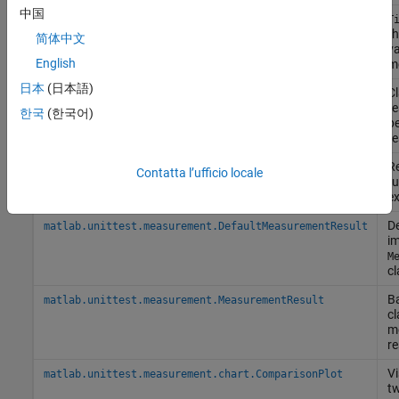
中国
matlab.perftest.FrequentistTimeExperiment
T
th
简体中文
va
English
m
日本
(日本語)
Cl
matlab.perftest.TestCase
te
한국
(한국어)
p
te
Re
matlab.perftest.TimeResult
Contatta l’ufficio locale
ru
e
De
matlab.unittest.measurement.DefaultMeasurementResult
im
M
cl
Ba
matlab.unittest.measurement.MeasurementResult
cl
m
re
Vi
matlab.unittest.measurement.chart.ComparisonPlot
tw