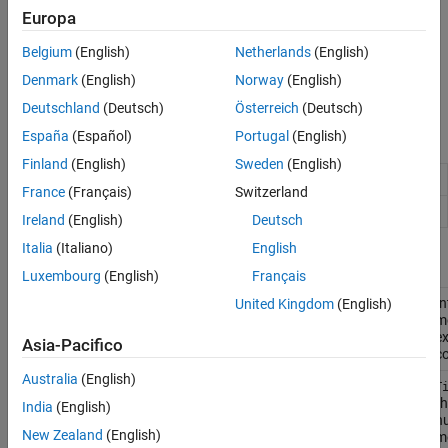
la prestazione del codice. Inoltre, è possibile eseguire i test sulle
Europa
prestazioni come test di regressione standard per garantire che le
modifiche al codice non interrompano i test sulle prestazioni.
Belgium
(English)
Netherlands
(English)
Denmark
(English)
Norway
(English)
Per iniziare, vedere
Overview of Performance Testing Framework
.
Deutschland
(Deutsch)
Österreich
(Deutsch)
Funzioni
España
(Español)
Portugal
(English)
Finland
(English)
Sweden
(English)
Run set of tests for performance measurement
runperf
France
(Français)
Switzerland
Create suite of tests
testsuite
Ireland
(English)
Deutsch
Italia
(Italiano)
English
Classi
Luxembourg
(English)
Français
In
United Kingdom
(English)
matlab.perftest.TimeExperiment
m
ex
Asia-Pacifico
co
Australia
(English)
matlab.perftest.FixedTimeExperiment
T
th
India
(English)
n
New Zealand
(English)
m