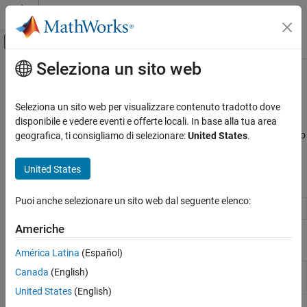
Vai al contenuto
MATLAB Help Center
Attiva/disattiva menu di navigazione off
Seleziona un sito web
Contenuto principale
Pagina iniziale della documentazione
Sensori sonici
MATLAB
Seleziona un sito web per visualizzare contenuto tradotto dove
Importazione dei dati e analisi
Leggere i dati dei sensori a ultrasuoni collegati al mattoncino EV3
disponibile e vedere eventi e offerte locali. In base alla tua area
Importazione ed esportazione di dati
Interagire con i dati dei sensori a ultrasuoni collegati al mattoncino
geografica, ti consigliamo di selezionare:
United States
.
EV3
Hardware e comunicazione di rete
Schede e kit hardware
United States
Oggetti
LEGO MINDSTORMS EV3
Puoi anche selezionare un sito web dal seguente elenco:
Categoria
Connection to ultrasonic sensor
sonicSensor
Installazione e impostazione
Americhe
Funzioni
Lettura e scrittura di dati
América Latina
(Español)
Sensori di colore
Read distance from ultrasonic sensor to
Canada
(English)
readDistance
Sensori giroscopici
object
Sensori IR
United States
(English)
Motori