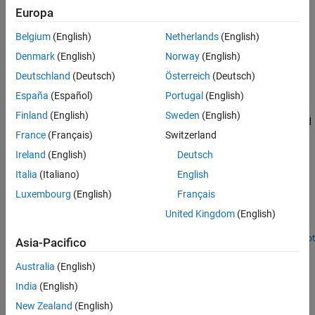
Argomenti
Europa
Sensori sonici
Sensori tattili
Sonic Sensors
Belgium
(English)
Netherlands
(English)
Risoluzione dei problemi in MATLAB
Sonic Sensors
Denmark
(English)
Norway
(English)
Support Package for LEGO MINDSTORMS
EV3 Hardware
Deutschland
(Deutsch)
Österreich
(Deutsch)
Risoluzione dei problemi
España
(Español)
Portugal
(English)
Cannot Connect to a Sensor or Motor
Finland
(English)
Sweden
(English)
®
®
Troubleshoot connections to LEGO
MINDSTORMS
sensors and
France
(Français)
Switzerland
motors.
Ireland
(English)
Deutsch
Esempi in primo piano
Italia
(Italiano)
English
Build Collision Alarm Using EV3 Ultrasonic Sensor
Luxembourg
(English)
Français
Write a MATLAB® script to implement a collision alarm with
United Kingdom
(English)
LEGO® MINDSTORMS® EV3 hardware.
Apri script
Asia-Pacifico
How useful was this information?
Australia
(English)
India
(English)
New Zealand
(English)