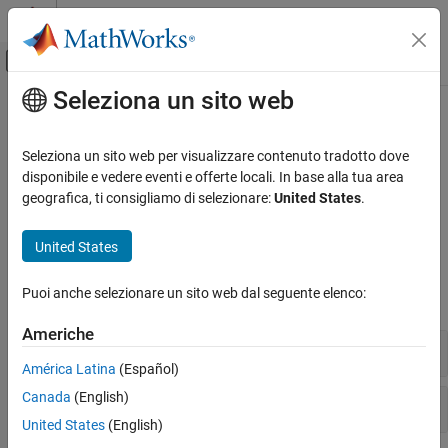
Vai al contenuto
MATLAB Help Center
Attiva/disattiva menu di navigazione off
Seleziona un sito web
Contenuto principale
Pagina iniziale della documentazione
Viste della fotocamera
MATLAB
Seleziona un sito web per visualizzare contenuto tradotto dove
Grafici
Posizionamento dei punti di visuale
disponibile e vedere eventi e offerte locali. In base alla tua area
Etichette e stile
Cambiare la visuale della telecamera in una scena per modificare
geografica, ti consigliamo di selezionare:
United States
.
l'angolo, la distanza e la prospettiva da cui viene vista.
Interazioni, viste della fotocamera e
illuminazione
United States
Funzioni
Categoria
Puoi anche selezionare un sito web dal seguente elenco:
Controllo dell'interazione
espandi tutto
Viste della fotocamera
Americhe
Illuminazione, trasparenza e ombreggiatura
Vista degli assi e trasformazioni
América Latina
(Español)
Canada
(English)
Controlli della fotocamera
United States
(English)