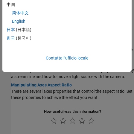
中国
Low-Level Camera Properties
简体中文
Camera graphics is based on a group of axes properties that
control the position and orientation of the camera.
English
Setting the Viewpoint with Azimuth and Elevation
日本
(日本語)
You can control the orientation of axes using graphics functions.
한국
(한국어)
Dollying the Camera
The
function allows you to move both the position of the
camdolly
camera and the position of the camera target in unison.
Contatta l’ufficio locale
Moving the Camera Through a Scene
This example shows how to move a camera along a path traced by
a stream line and how to move a light source with the camera.
Manipulating Axes Aspect Ratio
There are several axes properties that control the aspect ratio. Set
these properties to achieve the effect you want.
How useful was this information?