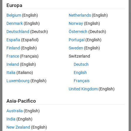
Proprietà
Europa
Belgium
(English)
Netherlands
(English)
Axes Properties
Axes appearance and behavior
Denmark
(English)
Norway
(English)
Argomenti
Deutschland
(Deutsch)
Österreich
(Deutsch)
España
(Español)
Portugal
(English)
Workflow degli strumenti
Finland
(English)
Sweden
(English)
Control View Using Camera Tools
France
(Français)
Switzerland
Camera tools enable you to perform a number of viewing
operations interactively.
Ireland
(English)
Deutsch
Italia
(Italiano)
English
Workflow programmatico
Luxembourg
(English)
Français
Camera Graphics Terminology
United Kingdom
(English)
Graphics provides functionality, analogous to that of a camera
with a zoom lens, that enables you to control the view of the
Asia-Pacifico
scene.
Australia
(English)
Understanding View Projections
Graphics supports both orthographic and perspective projection
India
(English)
types for displaying 3-D graphics. The one you select depends on
New Zealand
(English)
the type of graphics you are displaying.