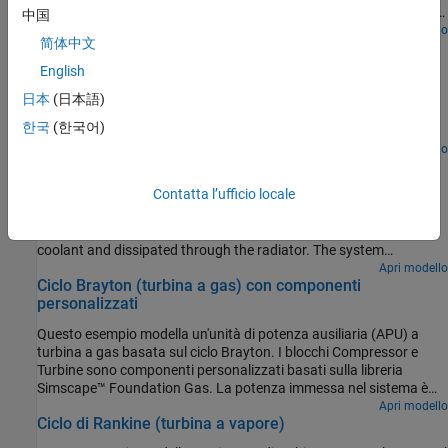
current source, and then delivers a pulse of current to a load. The
中国
ultracapacitor enables a much higher current to be delivered than
Apri modello
简体中文
Transmission Line
is possible directly from the current source. The library contains
capacitor models with different levels of fidelity to allow
English
A lumped parameter transmission line model. It is built from a
exploration of the effect of losses and nonlinearity.
custom Simscape™ component that defines a single T-section
日本
(日本語)
segment. The model concatenates 50 segments, each of length
한국
(한국어)
0.1m, thereby modeling a 5m length of coaxial cable. The
transmission delay can be observed from the simulation results.
Apri modello
Engine Cooling System
Contatta l’ufficio locale
Model a basic engine cooling system using custom thermal liquid
blocks. A fixed-displacement pump drives water through the
cooling circuit. Heat from the engine is absorbed by the water
coolant and dissipated through the radiator. The system
temperature is regulated by the thermostat, which diverts flow to
Apri modello
Ciclo Brayton (turbina a gas) con componenti
the radiator only when the temperature is above a threshold.
personalizzati
Questo esempio modella un'unità di potenza ausiliaria (APU) a
turbina a gas basata sul ciclo Brayton. I blocchi Compressor e
Turbine sono componenti personalizzati basati sulla libreria
Simscape™ Foundation Gas. La potenza immessa nel sistema è
rappresentata dall'iniezione di calore nel combustore; l'effettiva
Apri modello
Ciclo di Rankine (turbina a vapore)
chimica della combustione non viene modellata. Un singolo albero
collega il compressore e la turbina, in modo che la potenza