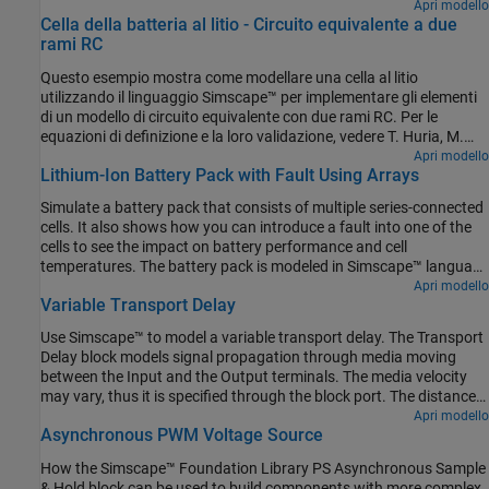
Ceraolo, J. Gazzarri, R. Jackey. “Modello elettrico ad alta fedeltà
Apri modello
Cella della batteria al litio - Circuito equivalente a due
con dipendenza termica per la caratterizzazione e la simulazione di
rami RC
celle di batterie al litio ad alta potenza”, Conferenza Internazionale
IEEE sui Vecoli Elettrici, marzo 2012.
Questo esempio mostra come modellare una cella al litio
utilizzando il linguaggio Simscape™ per implementare gli elementi
di un modello di circuito equivalente con due rami RC. Per le
equazioni di definizione e la loro validazione, vedere T. Huria, M.
Ceraolo, J. Gazzarri, R. Jackey. “Modello elettrico ad alta fedeltà
Apri modello
Lithium-Ion Battery Pack with Fault Using Arrays
con dipendenza termica per la caratterizzazione e la simulazione di
celle di batterie al litio ad alta potenza”, Conferenza Internazionale
Simulate a battery pack that consists of multiple series-connected
IEEE sui Vecoli Elettrici, marzo 2012.
cells. It also shows how you can introduce a fault into one of the
cells to see the impact on battery performance and cell
temperatures. The battery pack is modeled in Simscape™ language
by connecting cell models in series using arrays. You can represent
Apri modello
Variable Transport Delay
the fault by defining different parameters for the faulty cell.
Use Simscape™ to model a variable transport delay. The Transport
Delay block models signal propagation through media moving
between the Input and the Output terminals. The media velocity
may vary, thus it is specified through the block port. The distance
between the terminals as well as the initial output are constant
Apri modello
Asynchronous PWM Voltage Source
and they are specified as block parameters.
How the Simscape™ Foundation Library PS Asynchronous Sample
& Hold block can be used to build components with more complex