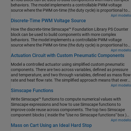
behaviors. The model implements a controllable PWM voltage
source where the PWM on-time (the duty cycle) is proportional to
the physical signal input u.
Apri modello
Discrete-Time PWM Voltage Source
How the discrete-time Simscape™ Foundation Library PS Counter
block can be used to build components with more complex
behaviors. The model implements a controllable PWM voltage
source where the PWM on-time (the duty cycle) is proportional to
the physical signal input u.
Apri modello
Actuation Circuit with Custom Pneumatic Components
Model a controlled actuator using simplified custom pneumatic
components. There are two across variables, defined as pressure
and temperature, and two through variables, defined as mass flow
rate and heat flow rate. The simplified approach means that every
node in the circuit must have a volume of gas associated with it.
Apri modello
Simscape Functions
This physical volume of gas in the circuit is represented by the
Constant Volume Pneumatic Chamber blocks, the Pneumatic
Write Simscape™ functions to compute numerical values with
Piston Chamber blocks, and the Pneumatic Atmospheric
Simscape expressions and how to use Simscape functions to
Reference block. Conversely, the Foundation Library gas
improve code reuse across components. The top two Simscape
components require no such connection rules at every node. See
component blocks ( inside the "Use no Simscape functions" box )
the Circuito di azionamento pneumatico example for a more
are respectively created using two Simscape component files.
Apri modello
capable way of modeling pneumatic systems using Foundation
Mass on Cart Using an Ideal Hard Stop
Comparing these two component files, similar Simscape
Library gas components.
expressions can be observed on the right hand side of the