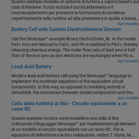
Questo esempio modella un sistema di turbina a vapore basato sul
generata dalla turbina azioni il compressore. L'unità di potenza
ciclo di Rankine. Il ciclo include il surriscaldamento e il
ausiliaria (APU) che espande ulteriormente il flusso di scarico per
risurriscaldamento per prevenire la formazione di condensa
generare potenza in uscita.
rispettivamente nella turbina ad alta pressione e in quella a bassa
pressione. Il ciclo include anche la rigenerazione facendo passare il
Apri modello
Battery Cell with Custom Electrochemical Domain
vapore estratto attraverso riscaldatori chiusi dell'acqua di
alimentazione per riscaldare l'acqua e migliorare l'efficienza del
Use the Simscape™ example library ElectroChem_lib. In the model
ciclo.
Fe3+ ions are reduced to Fe2+, and Pb is oxidized to Pb2+, thereby
releasing chemical energy. The molar flow rate of lead ions is half
that of the iron ions as two electrons are exchanged when Pb is
oxidized to Pb2+. The chemical potential of the Pb source is by
Apri modello
Lead-Acid Battery
convention zero as it is a solid.
Model a lead-acid battery cell using the Simscape™ language to
implement the nonlinear equations of the equivalent circuit
components. In this way, as opposed to modeling entirely in
Simulink®, the connection between model components and the
defining physical equations is more easily understood. For the
Apri modello
Cella della batteria al litio - Circuito equivalente a un
defining equations and their validation, see Jackey, R. "A Simple,
ramo RC
Effective Lead-Acid Battery Modeling Process for Electrical System
Component Selection", SAE World Congress & Exhibition, April
Questo esempio mostra come modellare una cella al litio
2007, ref. 2007-01-0778.
utilizzando il linguaggio Simscape™ per implementare gli elementi
di un modello di circuito equivalente con un ramo RC. Per le
equazioni di definizione e la loro validazione, vedere T. Huria, M.