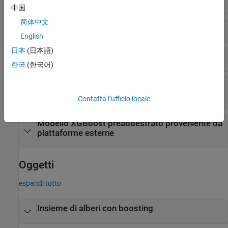
中国
简体中文
Miglioramento della regressione
English
日本
(日本語)
Interpretazione della regressione
한국
(한국어)
Regressione multirisposta con catene di
regressione
Contatta l’ufficio locale
Modello XGBoost preaddestrato proveniente da
piattaforme esterne
Oggetti
espandi tutto
Insieme di alberi con boosting