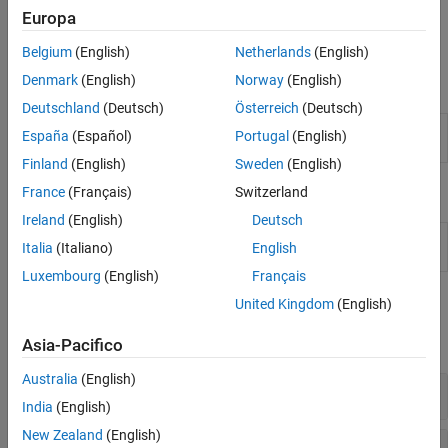
a codici di output con correzione degli errori (ECOC) per la
Modello additivo generalizzato
Europa
classificazione multiclasse, vedere
Classification Ensembles
Reti neurali
(Insiemi di classificazione).
Belgium
(English)
Netherlands
(English)
Apprendimento incrementale
Denmark
(English)
Norway
(English)
Previsioni dirette
App
Interpretabilità
Deutschland
(Deutsch)
Österreich
(Deutsch)
Regression
Train regression models to predict data using
Costruzione e valutazione del modello
España
(Español)
Portugal
(English)
Learner
supervised machine learning
Esecuzione contemporanea di modelli in
Finland
(English)
Sweden
(English)
Python
Blocchi
France
(Français)
Switzerland
Ireland
(English)
Deutsch
RegressionEnsemble
Predict responses using ensemble of
Italia
(Italiano)
English
Predict
decision trees for regression
Luxembourg
(English)
Français
Funzioni
United Kingdom
(English)
espandi tutto
Asia-Pacifico
Australia
(English)
Insieme di alberi con boosting
India
(English)
New Zealand
(English)
Insieme di alberi con bagging