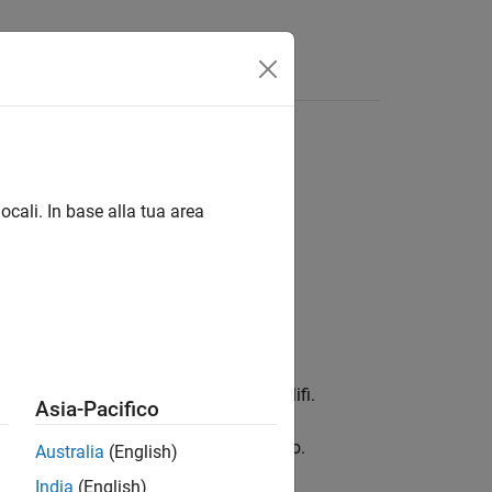
isposte
ocali. In base alla tua area
ox™ per visualizzare:
iagrammi a scatola e baffi e istogrammi.
 dispersione raggruppati.
 di Andrews, a coordinate parallele e a glifi.
Asia-Pacifico
i minimi quadrati e curve di riferimento.
Australia
(English)
India
(English)