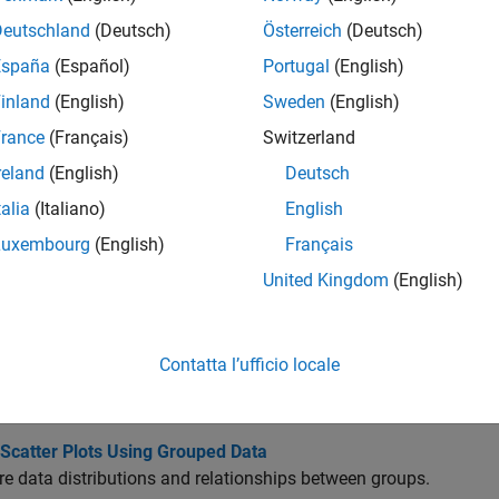
riori grafici, vedere
Grafici di distribuzione dei dati
.
Deutschland
(Deutsch)
Österreich
(Deutsch)
ioni
España
(Español)
Portugal
(English)
inland
(English)
Sweden
(English)
 tutto
rance
(Français)
Switzerland
rafici
reland
(English)
Deutsch
talia
(Italiano)
English
ersonalizzazioni del grafico
Luxembourg
(English)
Français
United Kingdom
(English)
menti
Contatta l’ufficio locale
e Grouped Data Using Box Plots
 data distributions using box plot notches.
 Scatter Plots Using Grouped Data
 data distributions and relationships between groups.