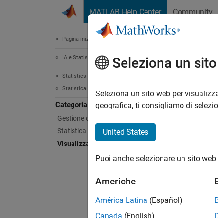
Vai al contenuto
MATLAB Help Center
Community
Document
Pagina iniziale della documentazione
IA e Statistica
Visu
Seleziona un sit
Statistics and Machine Learning Toolbox
Statistica descrittiva e visualizzazione
Visuali
Seleziona un sito web per visualizza
Categoria
È possi
geografica, ti consigliamo di selezi
Gestione dei dati
Di
Statistica descrittiva
United States
Visualizzazione statistica
Rel
Puoi anche selezionare un sito web 
Rel
Americhe
È possi
América Latina
(Español)
Canada
(English)