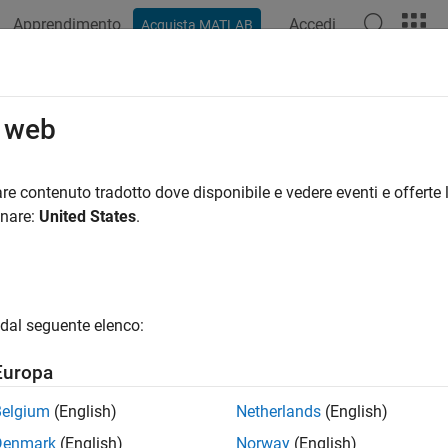
Apprendimento
Accedi
Acquista MATLAB
azione
Esempi
Funzioni
Blocchi
App
Video
R
alizzazione statistica
o web
zzare pattern e tendenze dei dati
re contenuto tradotto dove disponibile e vedere eventi e offerte l
bile utilizzare le funzioni Statistics and Machine Learning Toolb
onare:
United States
.
stribuzioni a variabile singola: creare grafici univariati, come d
azioni tra due variabili: creare grafici bivariati, come i grafici a
dal seguente elenco:
azioni tra più variabili: creare grafici multivariati, quali i grafici
Europa
bile personalizzare il grafico aggiungendo nomi dei casi, rette de
Belgium
(English)
Netherlands
(English)
Denmark
(English)
Norway
(English)