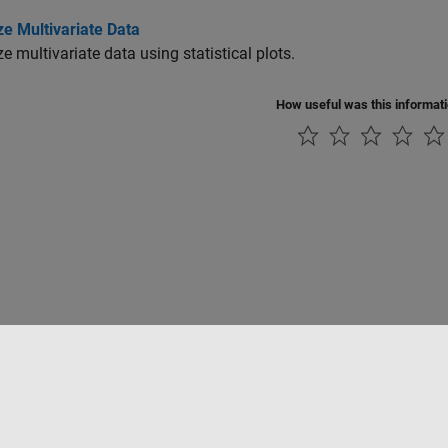
ze Multivariate Data
ze multivariate data using statistical plots.
How useful was this informat
tipirateria
Stato dell'applicazione
Contatti